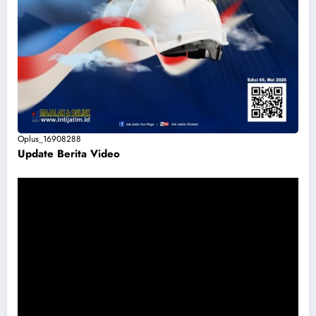
Oplus_16908288
Update Berita Vide
o