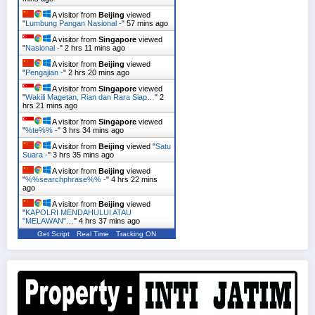
A visitor from
Beijing
viewed
"
Lumbung Pangan Nasional -
"
57 mins ago
A visitor from
Singapore
viewed
"
Nasional -
"
2 hrs 11 mins ago
A visitor from
Beijing
viewed
"
Pengajian -
"
2 hrs 20 mins ago
A visitor from
Singapore
viewed
"
Wakili Magetan, Rian dan Rara Siap…
"
2
hrs 21 mins ago
A visitor from
Singapore
viewed
"
%te%% -
"
3 hrs 34 mins ago
A visitor from
Beijing
viewed "
Satu
Suara -
"
3 hrs 35 mins ago
A visitor from
Beijing
viewed
"
%%searchphrase%% -
"
4 hrs 22 mins
ago
A visitor from
Beijing
viewed
"
KAPOLRI MENDAHULUI ATAU
"MELAWAN"…
"
4 hrs 37 mins ago
Get Script
Real Time
Tracking ON