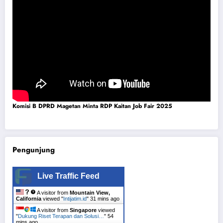
Komisi B DPRD Magetan Minta RDP Kaitan Job Fair 2025
Pengunjung
Live Traffic Feed
A visitor from
Mountain View,
California
viewed "
Intijatim.id
"
31 mins ago
A visitor from
Singapore
viewed
"
Dukung Riset Terapan dan Solusi…
"
54
mins ago