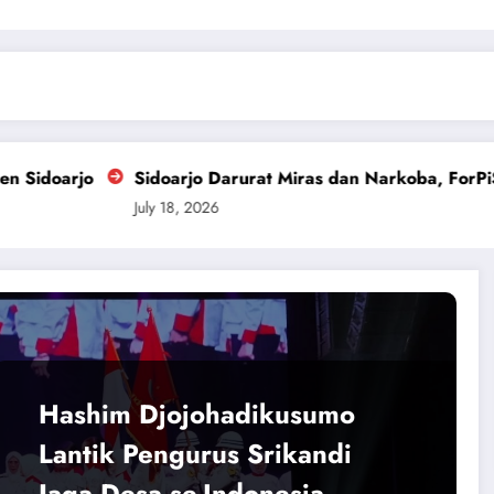
doarjo Darurat Miras dan Narkoba, ForPiS Desak DPRD Cab
y 18, 2026
Hashim Djojohadikusumo
Lantik Pengurus Srikandi
Jaga Desa se-Indonesia,