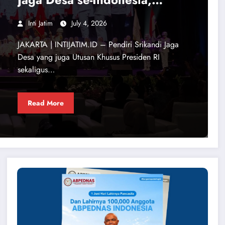
ABPEDNAS dan SMSI Kerja
Inti Jatim
July 4, 2026
Sama Dukung Program Jaga
JAKARTA | INTIJATIM.ID – Pendiri Srikandi Jaga
Desa
Desa yang juga Utusan Khusus Presiden RI
sekaligus…
Read More