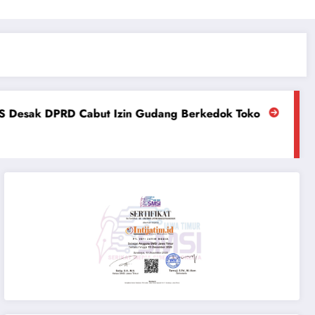
ut Izin Gudang Berkedok Toko
PW Ansor Jatim Desak P
July 3, 2026