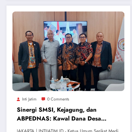
Inti Jatim
0 Comments
Sinergi SMSI, Kejagung, dan
ABPEDNAS: Kawal Dana Desa
hingga Program MBG
JAKARTA | INTIJATIM.ID - Ketua Umum Serikat Medi