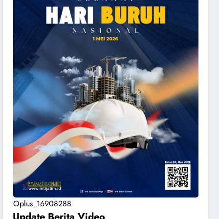
Oplus_16908288
Update Berita Vide
o