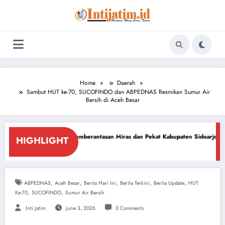
Skip
to
content
Home
Daerah
Sambut HUT ke-70, SUCOFINDO dan ABPEDNAS Resmikan Sumur Air
Bersih di Aceh Besar
ung Pemberantasan Miras dan Pekat Kabupaten Sidoarjo
Sidoarjo Darurat
HIGHLIGHT
26
July 18, 2026
,
,
,
,
,
ABPEDNAS
Aceh Besar
Berita Hari Ini
Berita Terkini
Berita Update
HUT
,
,
Ke-70
SUCOFINDO
Sumur Air Bersih
Inti Jatim
June 3, 2026
0 Comments