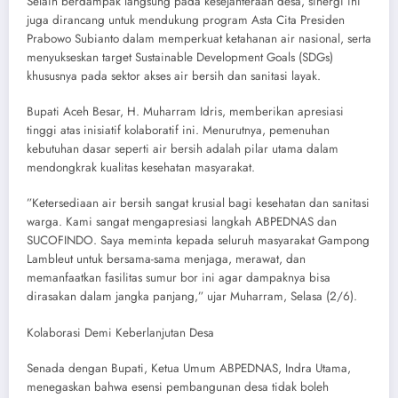
​Selain berdampak langsung pada kesejahteraan desa, sinergi ini
juga dirancang untuk mendukung program Asta Cita Presiden
Prabowo Subianto dalam memperkuat ketahanan air nasional, serta
menyukseskan target Sustainable Development Goals (SDGs)
khususnya pada sektor akses air bersih dan sanitasi layak.
​Bupati Aceh Besar, H. Muharram Idris, memberikan apresiasi
tinggi atas inisiatif kolaboratif ini. Menurutnya, pemenuhan
kebutuhan dasar seperti air bersih adalah pilar utama dalam
mendongkrak kualitas kesehatan masyarakat.
​”Ketersediaan air bersih sangat krusial bagi kesehatan dan sanitasi
warga. Kami sangat mengapresiasi langkah ABPEDNAS dan
SUCOFINDO. Saya meminta kepada seluruh masyarakat Gampong
Lambleut untuk bersama-sama menjaga, merawat, dan
memanfaatkan fasilitas sumur bor ini agar dampaknya bisa
dirasakan dalam jangka panjang,” ujar Muharram, Selasa (2/6).
​Kolaborasi Demi Keberlanjutan Desa
​Senada dengan Bupati, Ketua Umum ABPEDNAS, Indra Utama,
menegaskan bahwa esensi pembangunan desa tidak boleh