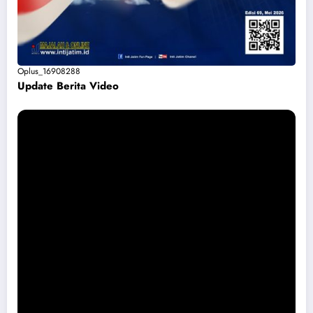
Oplus_16908288
Update Berita Vide
o