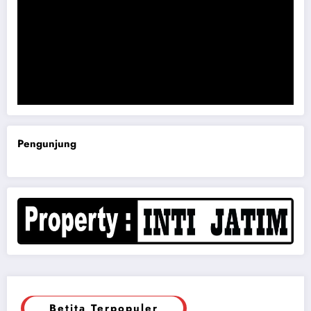
Komisi B DPRD Magetan Minta RDP Kaitan Job Fair 2025
Pengunjung
Betita Terpopuler