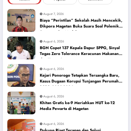
August 7, 2026
Biaya “Perintilan” Sekolah Masih Mencekik,
Dikpora Magetan Buka Suara Soal Polemik
Seragam dan Modul
August 6, 2026
BGN Copot 137 Kepala Dapur SPPG, Sinyal
Tegas Zero Tolerance Keracunan Makanan
dan Korupsi
August 6, 2026
Kejari Ponorogo Tetapkan Tersangka Baru,
Kasus Dugaan Korupsi Tunjangan Perumahan
DPRD 2023-2026
August 6, 2026
Khitan Gratis ke-9 Meriahkan HUT ke-12
Media Pewarta di Magetan
August 6, 2026
Dukung Riset Terapan dan Solusi