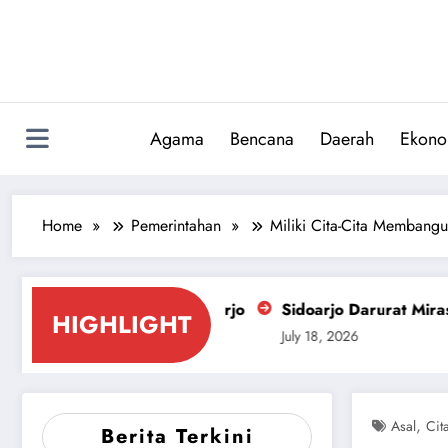
Skip
to
content
Agama
Bencana
Daerah
Ekono
Home
Pemerintahan
Miliki Cita-Cita Membangu
Sidoarjo
Sidoarjo Darurat Miras dan Narkoba, ForPiS
HIGHLIGHT
July 18, 2026
,
Asal
Cit
Berita Terkini