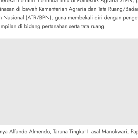
 mereka memilih menimba ilmu di Politeknik Agraria STPN, 
dinasan di bawah Kementerian Agraria dan Tata Ruang/Bada
n Nasional (ATR/BPN), guna membekali diri dengan penge
ampilan di bidang pertanahan serta tata ruang.
unya Alfando Almendo, Taruna Tingkat II asal Manokwari, Pa