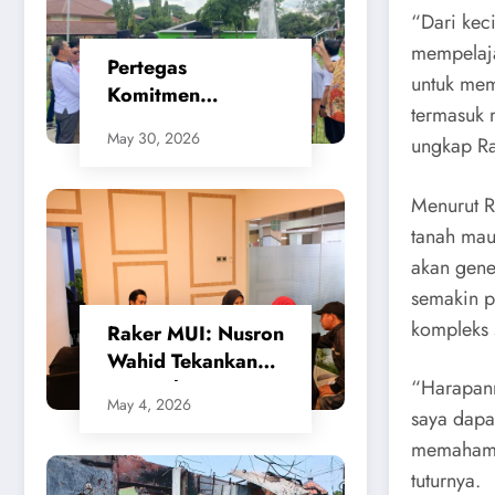
“Dari kec
mempelaja
Pertegas
untuk mem
Komitmen
termasuk 
Penataan Kota,
May 30, 2026
ungkap Ra
SMSI Apresiasi
Gerak Cepat
Menurut R
Walikota Cilegon
tanah mau
akan gene
semakin p
kompleks 
​Raker MUI: Nusron
Wahid Tekankan
“Harapann
Keseimbangan
May 4, 2026
Sistem
saya dapa
Penanggulangan
memahami 
Bencana
tuturnya.