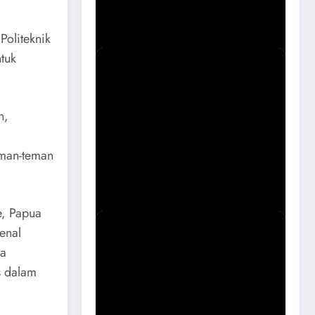
Magetan Soal Puskesmas Sukomoro
Viral
Politeknik
tuk
n,
eman-teman
Sidak Bangli Maospati, Berpotensi
Dibongkar
e, Papua
enal
ia
s dalam