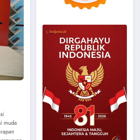
si
si muda
arapan