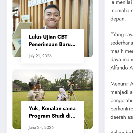
Ia menila
Tanah Beri
Kepastian bagi
memahami
Masyarakat
depan.
“Yang say
Lulus Ujian CBT
sederhana
Penerimaan Baru,
masih me
Calon Taruna/i
July 21, 2026
Politeknik Agraria
daya manu
STPN Ikuti Seleksi
Alfando 
Lanjutan
Menurut A
menjadi al
pengetahu
Yuk, Kenalan sama
berkontri
Program Studi di
daerah asa
Politeknik Agraria
June 24, 2026
STPN
Selain bi