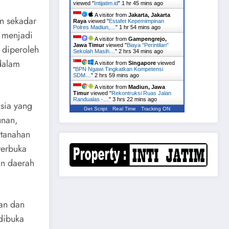
viewed "
Intijatim.id
"
1 hr 45 mins ago
A visitor from
Jakarta, Jakarta
an sekadar
Raya
viewed "
Estafet Kepemimpinan
Polres Madiun,…
"
1 hr 54 mins ago
i menjadi
A visitor from
Gampengrejo,
Jawa Timur
viewed "
Biaya "Perintilan"
 diperoleh
Sekolah Masih…
"
2 hrs 34 mins ago
dalam
A visitor from
Singapore
viewed
"
BPN Ngawi Tingkatkan Kompetensi
SDM…
"
2 hrs 59 mins ago
A visitor from
Madiun, Jawa
Timur
viewed "
Rekontruksi Ruas Jalan
Randualas -…
"
3 hrs 23 mins ago
sia yang
Get Script
Real Time
Tracking ON
unan,
rtanahan
terbuka
n daerah
han dan
 dibuka