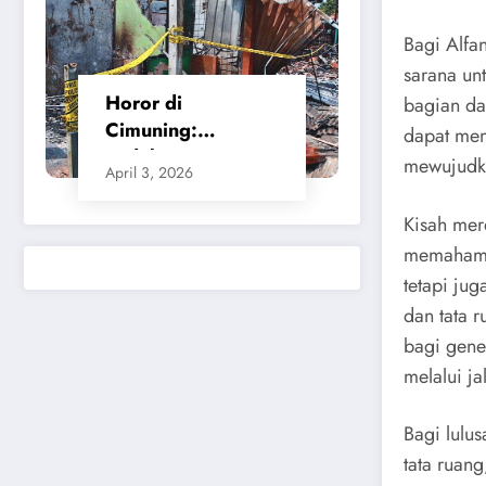
Bagi Alfa
sarana un
Horor di
bagian da
Cimuning:
dapat mem
Ledakan SPBE
mewujudka
April 3, 2026
Bekasi Ratakan
Bangunan dan
Kisah mer
Rusak Permukiman
memahami 
Warga
tetapi ju
dan tata 
bagi gene
melalui ja
Bagi lulu
tata ruan