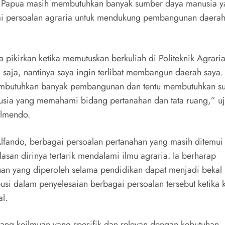
i Papua masih membutuhkan banyak sumber daya manusia 
 persoalan agraria untuk mendukung pembangunan daerah
a pikirkan ketika memutuskan berkuliah di Politeknik Agrar
 saja, nantinya saya ingin terlibat membangun daerah saya
mbutuhkan banyak pembangunan dan tentu membutuhkan s
sia yang memahami bidang pertanahan dan tata ruang,” uj
Almendo.
lfando, berbagai persoalan pertanahan yang masih ditemui
asan dirinya tertarik mendalami ilmu agraria. Ia berharap
an yang diperoleh selama pendidikan dapat menjadi bekal 
busi dalam penyelesaian berbagai persoalan tersebut ketika 
l.
dang keilmuan yang spesifik dan relevan dengan kebutuhan