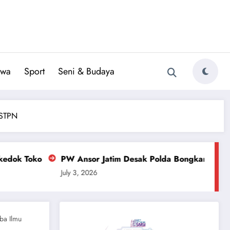
iwa
Sport
Seni & Budaya
 STPN
r Jatim Desak Polda Bongkar Dalang Tambang Ilegal Asta
26
ba Ilmu