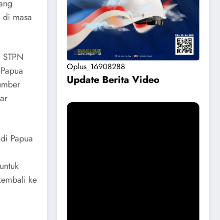
yang
 di masa
ia STPN
Oplus_16908288
. Papua
Update Berita Vide
o
umber
ar
 di Papua
untuk
kembali ke
Permohonan Maaf dari Pemkab