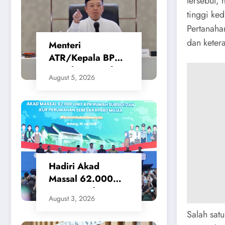
tersebut,
tinggi ke
Pertanaha
dan keter
Menteri
ATR/Kepala BPN
Tetapkan Standar
August 5, 2026
Waktu Layanan
untuk Pengukuran
Tanah dan
Peralihan Hak
Hadiri Akad
Massal 62.000
KPR Rumah
August 3, 2026
Subsidi, Menteri
Salah sat
Nusron: Legalitas