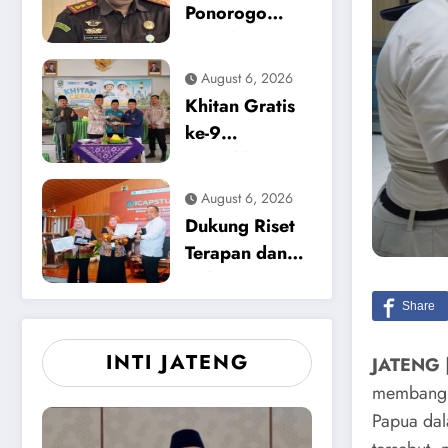
Keracunan
Ponorogo
Makanan dan
Tetapkan
Korupsi
Tersangka
August 6, 2026
Baru, Kasus
Khitan Gratis
Dugaan
ke-9
Korupsi
Meriahkan
Tunjangan
HUT ke-12
August 6, 2026
Perumahan
Media Pewarta
Dukung Riset
DPRD 2023-
di Magetan
Terapan dan
2026
Solusi
Lingkungan,
Pemkab
INTI JATENG
Magetan
​JATENG 
Apresiasi
membangun
ICAPSTURE
Papua dal
2026 Unesa