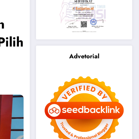
n
ilih
Advetorial