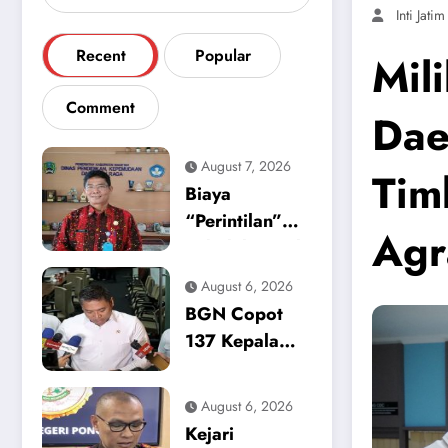
Inti Jatim
Recent
Popular
Mil
Comment
Dae
August 7, 2026
Tim
Biaya
“Perintilan”
Agr
Sekolah Masih
Mencekik,
August 6, 2026
Dikpora
BGN Copot
Magetan Buka
137 Kepala
Suara Soal
Dapur SPPG,
Polemik
Sinyal Tegas
August 6, 2026
Seragam dan
Zero Tolerance
Kejari
Modul