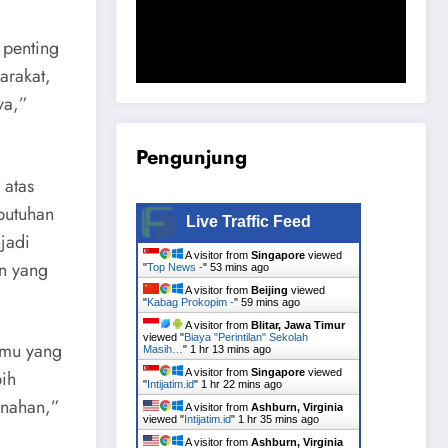
Komisi B DPRD Magetan Minta RDP
Kaitan Job Fair 2025
 penting
arakat,
ya,”
Pengunjung
 atas
butuhan
Live Traffic Feed
jadi
A visitor from
Singapore
viewed
an yang
"
Top News -
"
53 mins ago
A visitor from
Beijing
viewed
"
Kabag Prokopim -
"
59 mins ago
A visitor from
Blitar, Jawa Timur
viewed "
Biaya "Perintilan" Sekolah
lmu yang
Masih…
"
1 hr 13 mins ago
bih
A visitor from
Singapore
viewed
"
Intijatim.id
"
1 hr 22 mins ago
anahan,”
A visitor from
Ashburn, Virginia
viewed "
Intijatim.id
"
1 hr 35 mins ago
A visitor from
Ashburn, Virginia