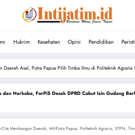
mi
Hukrim
Kesehatan
Opini
Pendidikan
Perist
n Daerah Asal, Putra Papua Pilih Timba Ilmu di Politeknik Agraria
 Desak DPRD Cabut Izin Gudang Berkedok Toko
PW Anso
July 3, 20
,
,
,
,
a-Cita Membangun Daerah
MiliPutra Papua
Politeknik Agraria
STPN
Tim