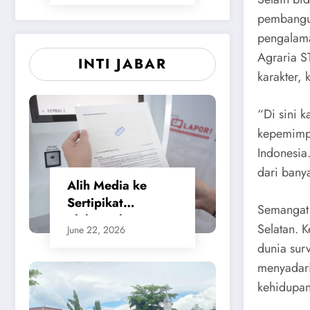
pembangu
pengalama
Agraria S
INTI JABAR
karakter,
“Di sini k
kepemimpi
Indonesia
dari bany
Alih Media ke
Sertipikat
Semangat 
Elektronik,
Selatan. 
June 22, 2026
Masyarakat
dunia sur
Merasa Jauh Lebih
menyadari
Praktis dan
kehidupan
Berikan Rasa
Aman