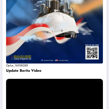
Oplus_16908288
Update Berita Vide
o