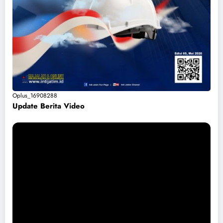
Oplus_16908288
Update Berita Vide
o