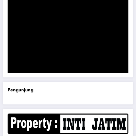
Komisi B DPRD Magetan Minta RDP Kaitan Job Fair 2025
Pengunjung