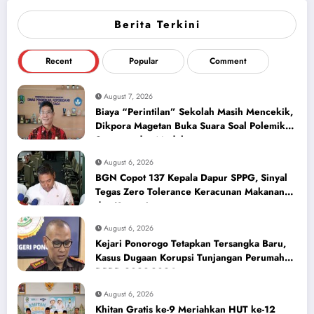
Berita Terkini
Recent
Popular
Comment
August 7, 2026
Biaya “Perintilan” Sekolah Masih Mencekik,
Dikpora Magetan Buka Suara Soal Polemik
Seragam dan Modul
August 6, 2026
BGN Copot 137 Kepala Dapur SPPG, Sinyal
Tegas Zero Tolerance Keracunan Makanan
dan Korupsi
August 6, 2026
Kejari Ponorogo Tetapkan Tersangka Baru,
Kasus Dugaan Korupsi Tunjangan Perumahan
DPRD 2023-2026
August 6, 2026
Khitan Gratis ke-9 Meriahkan HUT ke-12