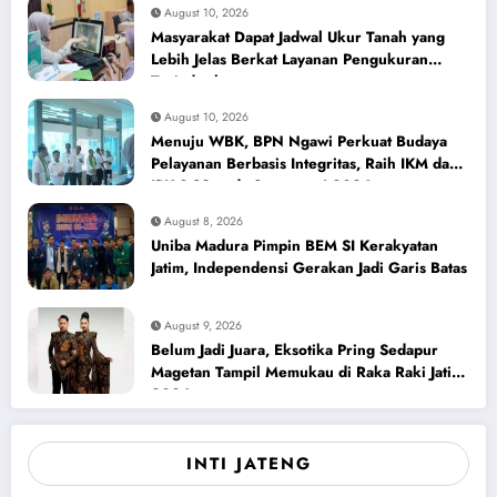
August 10, 2026
Masyarakat Dapat Jadwal Ukur Tanah yang
Lebih Jelas Berkat Layanan Pengukuran
Terjadwal
August 10, 2026
Menuju WBK, BPN Ngawi Perkuat Budaya
Pelayanan Berbasis Integritas, Raih IKM dan
IPK 3,89 pada Semester I 2026
August 8, 2026
Uniba Madura Pimpin BEM SI Kerakyatan
Jatim, Independensi Gerakan Jadi Garis Batas
August 9, 2026
Belum Jadi Juara, Eksotika Pring Sedapur
Magetan Tampil Memukau di Raka Raki Jatim
2026
INTI JATENG