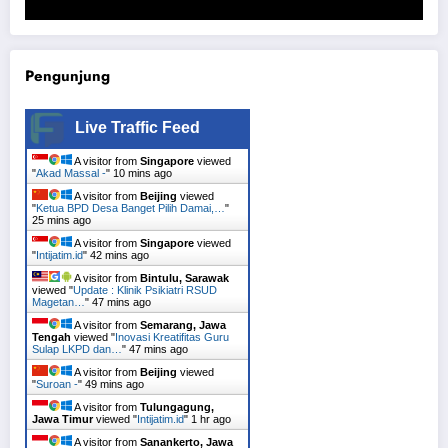
Pengunjung
Live Traffic Feed
A visitor from
Singapore
viewed
"
Akad Massal -
"
10 mins ago
A visitor from
Beijing
viewed
"
Ketua BPD Desa Banget Pilih Damai,…
"
25 mins ago
A visitor from
Singapore
viewed
"
Intijatim.id
"
42 mins ago
A visitor from
Bintulu, Sarawak
viewed "
Update : Klinik Psikiatri RSUD
Magetan…
"
47 mins ago
A visitor from
Semarang, Jawa
Tengah
viewed "
Inovasi Kreatifitas Guru
Sulap LKPD dan…
"
47 mins ago
A visitor from
Beijing
viewed
"
Suroan -
"
49 mins ago
A visitor from
Tulungagung,
Jawa Timur
viewed "
Intijatim.id
"
1 hr ago
A visitor from
Sanankerto, Jawa