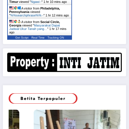
Timur
viewed "
Ngawi -
"
1 hr 10 mins ago
A visitor from
Philadelphia,
Pennsylvania
viewed
"
%%searchphrase%% -
"
1 hr 12 mins ago
A visitor from
Social Circle,
Georgia
viewed "
Masyarakat Dapat
Jadwal Ukur Tanah yang…
"
1 hr 17 mins
ago
Get Script
Real Time
Tracking ON
Betita Terpopuler