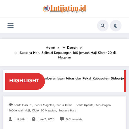
Skip
to
content
Home
Daerah
Suasana Haru Selimuti Kepulangan 160 Jemaah Haji Kloter 20 di
Magetan
Pemberantasan Miras dan Pekat Kabupaten Sidoarjo
Sidoarjo Darurat Mir
HIGHLIGHT
July 18, 2026
,
,
,
,
Berita Hari Ini
Berita Magetan
Berita Terkini
Berita Update
Kepulangan
,
,
160 Jemaah Haji
Kloter 20 Magetan
Suasana Haru
Inti Jatim
June 7, 2026
0 Comments