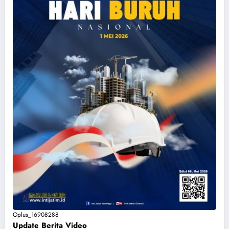
Oplus_16908288
Update Berita Vide
o