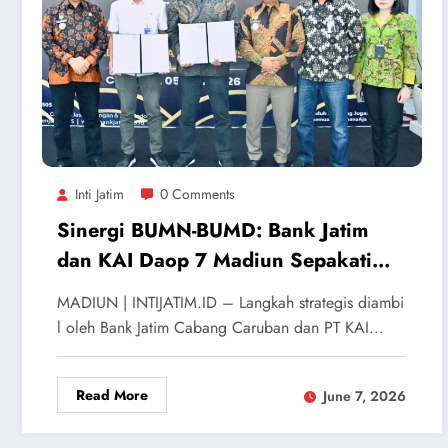
Inti Jatim
0 Comments
Sinergi BUMN-BUMD: Bank Jatim
dan KAI Daop 7 Madiun Sepakati
Optimalisasi Aset dan Layanan
MADIUN | INTIJATIM.ID – Langkah strategis diambi
Prioritas
l oleh Bank Jatim Cabang Caruban dan PT KAI…
Read More
June 7, 2026