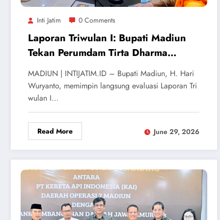
Inti Jatim
0 Comments
Laporan Triwulan I: Bupati Madiun
Tekan Perumdam Tirta Dharma
Purabaya Perluas Cakupan Layanan
MADIUN | INTIJATIM.ID – Bupati Madiun, H. Hari
Wuryanto, memimpin langsung evaluasi Laporan Tri
wulan I…
Read More
June 29, 2026