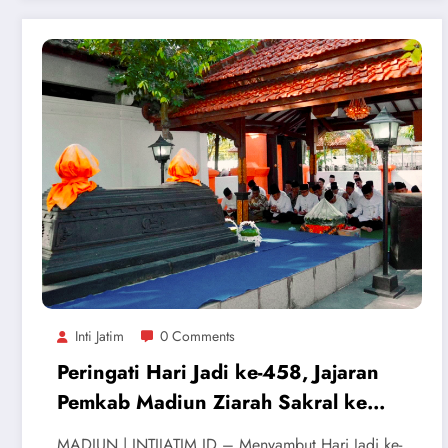
Inti Jatim
0 Comments
Peringati Hari Jadi ke-458, Jajaran
Pemkab Madiun Ziarah Sakral ke
Makam Leluhur
MADIUN | INTIJATIM.ID – Menyambut Hari Jadi ke-