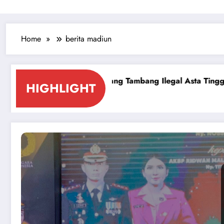
Home
berita madiun
r Dalang Tambang Ilegal Asta Tinggi Sumenep
Nikah M
HIGHLIGHT
June 29, 2