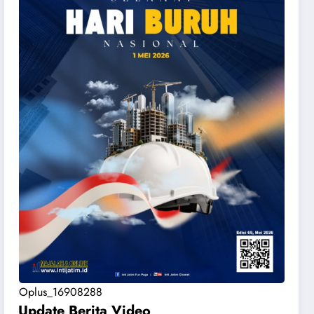
Oplus_16908288
Update Berita Vide
o