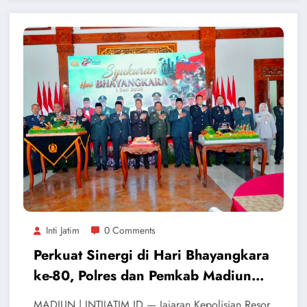
Inti Jatim
0 Comments
Perkuat Sinergi di Hari Bhayangkara
ke-80, Polres dan Pemkab Madiun
Berkomitmen Jaga Stabilitas Daerah
MADIUN | INTIJATIM.ID — Jajaran Kepolisian Resor