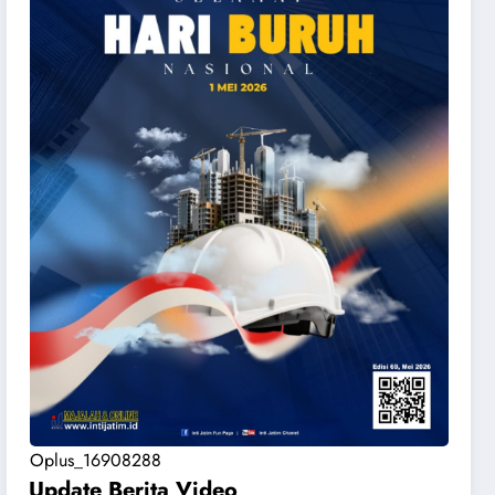
Oplus_16908288
Update Berita Vide
o