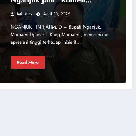
Kreator” Sekolah
Inti Jatim
April 30, 2026
​NGANJUK | INTIJATIM.ID – Bupati Nganjuk,
Marhaen Djumadi (Kang Marhaen), memberikan
apresiasi tinggi terhadap inisiatif…
Read More