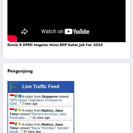
Komisi B DPRD Magetan Minta RDP Kaitan Job Fair 2025
Pengunjung
Live Traffic Feed
A visitor from
Singapore
viewed
"
BPN Ngawi Tingkatkan Kompetensi
SDM…
"
7 mins ago
A visitor from
Madiun, Jawa
Timur
viewed "
Rekontruksi Ruas Jalan
Randualas -…
"
31 mins ago
A visitor from
Madiun, Jawa
Timur
viewed "
Biaya "Perintilan" Sekolah
Masih…
"
37 mins ago