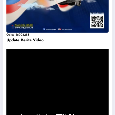
Oplus_16908288
Update Berita Vide
o