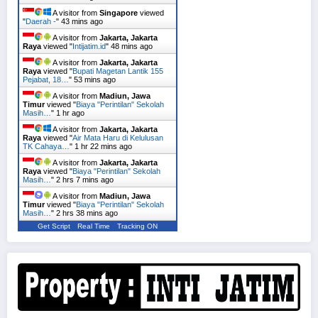
A visitor from
Singapore
viewed
"
Daerah -
"
43 mins ago
A visitor from
Jakarta, Jakarta
Raya
viewed "
Intijatim.id
"
48 mins ago
A visitor from
Jakarta, Jakarta
Raya
viewed "
Bupati Magetan Lantik 155
Pejabat, 18…
"
53 mins ago
A visitor from
Madiun, Jawa
Timur
viewed "
Biaya "Perintilan" Sekolah
Masih…
"
1 hr ago
A visitor from
Jakarta, Jakarta
Raya
viewed "
Air Mata Haru di Kelulusan
TK Cahaya…
"
1 hr 22 mins ago
A visitor from
Jakarta, Jakarta
Raya
viewed "
Biaya "Perintilan" Sekolah
Masih…
"
2 hrs 7 mins ago
A visitor from
Madiun, Jawa
Timur
viewed "
Biaya "Perintilan" Sekolah
Masih…
"
2 hrs 38 mins ago
Get Script
Real Time
Tracking ON