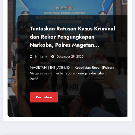
Tuntaskan Ratusan Kasus Kriminal
dan Rekor Pengungkapan
Narkoba, Polres Magetan
Beberkan Capaian Kinerja 2025
Inti Jatim
December 29, 2025
MAGETAN | INTIJATIM.ID – Kepolisian Resor (Polres)
Magetan resmi merilis laporan kinerja akhir tahun
2025…
Read More