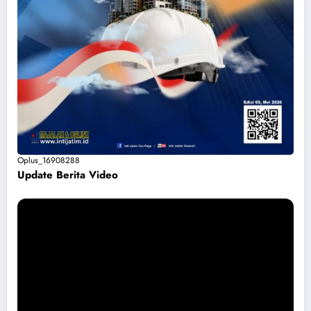
Oplus_16908288
Update Berita Vide
o