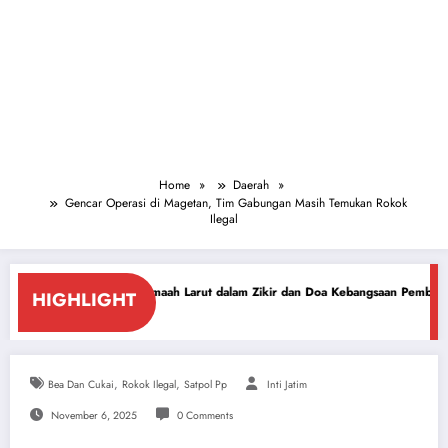
Home
Daerah
Gencar Operasi di Magetan, Tim Gabungan Masih Temukan Rokok
Ilegal
ibu Jemaah Larut dalam Zikir dan Doa Kebangsaan Pembuka HUT ke-81 RI
PC
HIGHLIGHT
Jul
,
,
Bea Dan Cukai
Rokok Ilegal
Satpol Pp
Inti Jatim
November 6, 2025
0 Comments