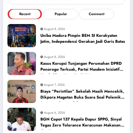
Recent
Popular
Comment
August 8, 2026
Uniba Madura Pimpin BEM SI Kerakyatan
Jatim, Independensi Gerakan Jadi Garis Batas
August 8, 2026
Kasus Korupsi Tunjangan Perumahan DPRD
Ponorogo Terkuak, Partai Nasdem Inisiatif
Kembalikan Uang Rp 748 Juta
August 7, 2026
Biaya “Perintilan” Sekolah Masih Mencekik,
Dikpora Magetan Buka Suara Soal Polemik
Seragam dan Modul
August 6, 2026
BGN Copot 137 Kepala Dapur SPPG, Sinyal
Tegas Zero Tolerance Keracunan Makanan
dan Korupsi