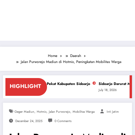
Home
Daerah
Jalan Purworejo Madiun di Hotmix, Peningkatan Mobilitas Warga
dan Pekat Kabupaten Sidoarjo
Sidoarjo Darurat Miras dan Narkoba, ForP
HIGHLIGHT
July 18, 2026
,
,
,
Geger Madiun
Hotmix
Jalan Purworejo
Mobilitas Warga
Inti Jatim
December 24, 2025
0 Comments