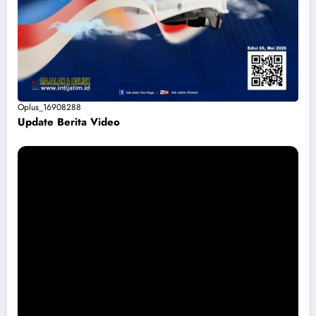
Oplus_16908288
Update Berita Vide
o