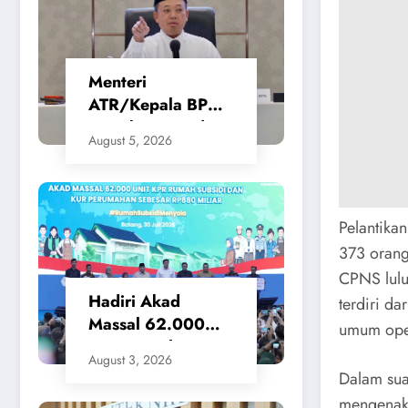
Menteri
ATR/Kepala BPN
Tetapkan Standar
August 5, 2026
Waktu Layanan
untuk Pengukuran
Tanah dan
Peralihan Hak
Pelantika
373 orang 
CPNS lulu
Hadiri Akad
terdiri d
Massal 62.000
umum ope
KPR Rumah
August 3, 2026
Subsidi, Menteri
Dalam sua
Nusron: Legalitas
mengenaka