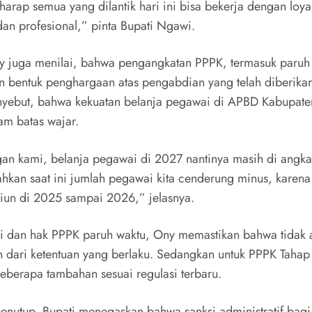
harap semua yang dilantik hari ini bisa bekerja dengan loya
an profesional,” pinta Bupati Ngawi.
y juga menilai, bahwa pengangkatan PPPK, termasuk paruh
 bentuk penghargaan atas pengabdian yang telah diberika
enyebut, bahwa kekuatan belanja pegawai di APBD Kabupat
am batas wajar.
gan kami, belanja pegawai di 2027 nantinya masih di angk
ahkan saat ini jumlah pegawai kita cenderung minus, karen
iun di 2025 sampai 2026,” jelasnya.
aji dan hak PPPK paruh waktu, Ony memastikan bahwa tidak
 dari ketentuan yang berlaku. Sedangkan untuk PPPK Tahap
beberapa tambahan sesuai regulasi terbaru.
enutup, Bupati menegaskan bahwa sanksi administratif bag