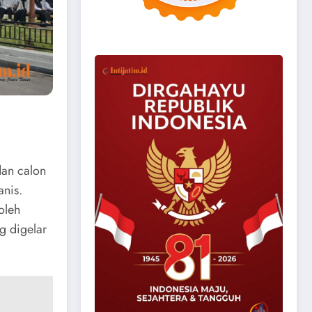
dan calon
anis.
oleh
g digelar