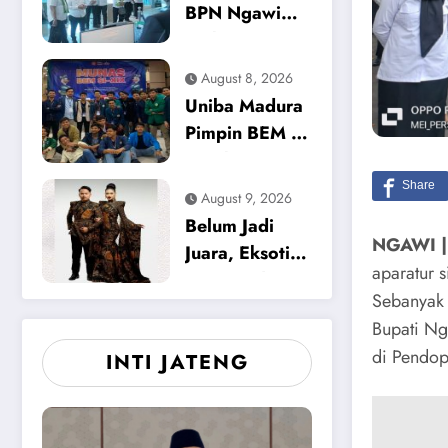
Layanan
BPN Ngawi
Diakui
Pengukuran
Perkuat
Terjadwal
Budaya
August 8, 2026
Pelayanan
Uniba Madura
Berbasis
Pimpin BEM SI
Integritas,
Kerakyatan
Raih IKM dan
Jatim,
August 9, 2026
IPK 3,89 pada
Independensi
Belum Jadi
Semester I
Gerakan Jadi
NGAWI |
Juara, Eksotika
2026
Garis Batas
aparatur 
Pring Sedapur
Sebanyak 
Magetan
Bupati Ng
Tampil
di Pendo
INTI JATENG
Memukau di
Raka Raki
Jatim 2026