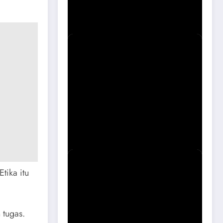
Magetan Soal Puskesmas Sukomoro
Viral
Sidak Bangli Maospati, Berpotensi
Dibongkar
tika itu
 tugas.