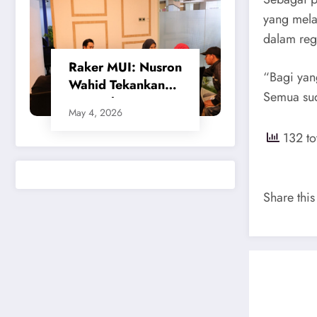
yang mela
dalam reg
​Raker MUI: Nusron
“Bagi yan
Wahid Tekankan
Semua sud
Keseimbangan
May 4, 2026
Sistem
132 to
Penanggulangan
Bencana
Share this