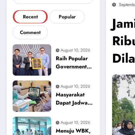
Septemb
Recent
Popular
Jam
Comment
Rib
August 10, 2026
Dil
Raih Popular
Government
Institutions
Award 2026,
August 10, 2026
Kinerja
Masyarakat
Komunikasi
Dapat Jadwal
Publik
Ukur Tanah
Kementerian
yang Lebih
August 10, 2026
ATR/BPN
Jelas Berkat
Menuju WBK,
Kembali