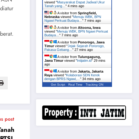
viewed "
Masyarakat Dapat Jadwal Ukur
Tanah yang…
"
4 mins ago
diatur
A visitor from
Springfield,
Nebraska
viewed "
Menuju WBK, BPN
Ngawi Perkuat Budaya…
"
7 mins ago
A visitor from
Altoona, Iowa
viewed "
Menuju WBK, BPN Ngawi Perkuat
berat.
Budaya…
"
7 mins ago
A visitor from
Ponorogo, Jawa
Timur
viewed "
Jejak Sejarah Ponorogo,
Pakasa Gebang…
"
27 mins ago
A visitor from
Tulungagung,
Jawa Timur
viewed "
Intijatim.id
"
29 mins
ago
A visitor from
Jakarta, Jakarta
Raya
viewed "
Kolaborasi SDN Kerek
dengan BPRS Ngawi,…
"
34 mins ago
Get Script
Real Time
Tracking ON
us post
Tanah
 PTSL