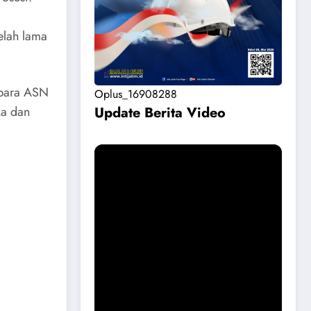
elah lama
 para ASN
Oplus_16908288
ka dan
Update Berita Vide
o
Permohonan Maaf dari Pemkab