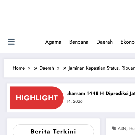
Skip
to
content
Agama
Bencana
Daerah
Ekono
Home
Daerah
Jaminan Kepastian Status, Ribua
​1 Muharram 1448 H Diprediksi Jatuh 16 Juni 2026, Int
HIGHLIGHT
June 14, 2026
,
ASN
Ho
Berita Terkini