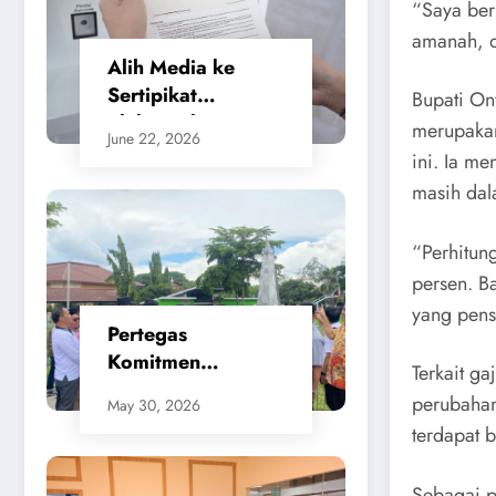
“Saya ber
amanah, d
Alih Media ke
Sertipikat
Bupati On
Elektronik,
merupakan
June 22, 2026
Masyarakat
ini. Ia m
Merasa Jauh Lebih
masih dal
Praktis dan
Berikan Rasa
“Perhitun
Aman
persen. B
yang pens
Pertegas
Komitmen
Terkait g
Penataan Kota,
perubahan
May 30, 2026
SMSI Apresiasi
terdapat 
Gerak Cepat
Walikota Cilegon
Sebagai p