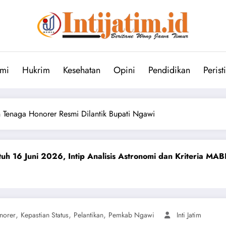
mi
Hukrim
Kesehatan
Opini
Pendidikan
Perist
n Tenaga Honorer Resmi Dilantik Bupati Ngawi
ip Analisis Astronomi dan Kriteria MABIMS
Perkuat Spir
June 11, 2026
,
,
,
norer
Kepastian Status
Pelantikan
Pemkab Ngawi
Inti Jatim