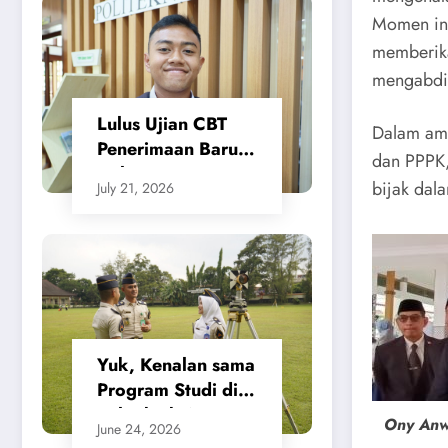
Tanah Beri
Momen in
Kepastian bagi
memberika
Masyarakat
mengabdi
Lulus Ujian CBT
Dalam am
Penerimaan Baru,
dan PPPK,
Calon Taruna/i
bijak dal
July 21, 2026
Politeknik Agraria
STPN Ikuti Seleksi
Lanjutan
Yuk, Kenalan sama
Program Studi di
Politeknik Agraria
Ony Anw
June 24, 2026
STPN