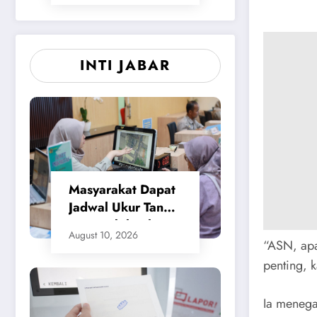
INTI JABAR
Masyarakat Dapat
Jadwal Ukur Tanah
yang Lebih Jelas
August 10, 2026
Berkat Layanan
“ASN, apal
Pengukuran
penting, 
Terjadwal
Ia menega