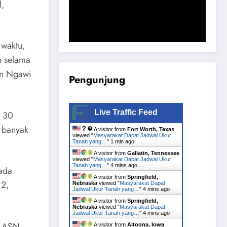
l,
Komisi B DPRD Magetan Minta RDP
Kaitan Job Fair 2025
 waktu,
n selama
en Ngawi
Pengunjung
Live Traffic Feed
a 30
a banyak
A visitor from
Fort Worth, Texas
viewed "
Masyarakat Dapat Jadwal Ukur
Tanah yang…
"
1 min ago
A visitor from
Gallatin, Tennessee
viewed "
Masyarakat Dapat Jadwal Ukur
Tanah yang…
"
4 mins ago
 ada
A visitor from
Springfield,
 2,
Nebraska
viewed "
Masyarakat Dapat
Jadwal Ukur Tanah yang…
"
4 mins ago
A visitor from
Springfield,
Nebraska
viewed "
Masyarakat Dapat
Jadwal Ukur Tanah yang…
"
4 mins ago
i ASN
A visitor from
Altoona, Iowa