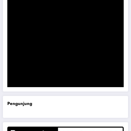
Sidak Bangli Maospati, Berpotensi Dibongkar
Komisi B DPRD Magetan Minta RDP Kaitan Job Fair 2025
Pengunjung