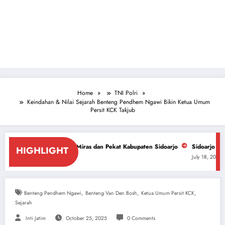
Home
TNI Polri
Keindahan & Nilai Sejarah Benteng Pendhem Ngawi Bikin Ketua Umum
Persit KCK Takjub
asan Miras dan Pekat Kabupaten Sidoarjo
Sidoarjo Darurat Miras dan Na
HIGHLIGHT
July 18, 2026
,
,
,
Benteng Pendhem Ngawi
Benteng Van Den Bosh
Ketua Umum Persit KCK
Sejarah
Inti Jatim
October 25, 2025
0 Comments