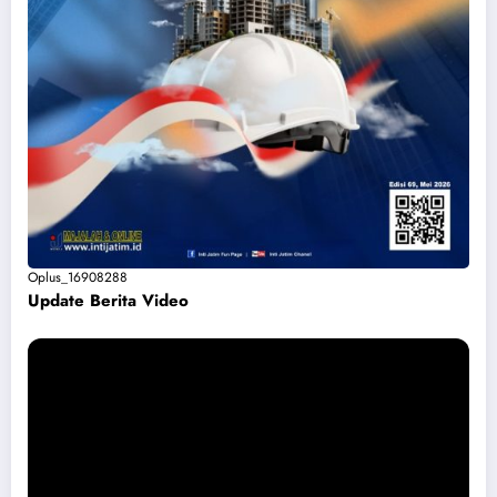
Oplus_16908288
Update Berita Vide
o