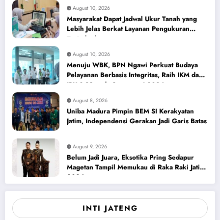
August 10, 2026
Masyarakat Dapat Jadwal Ukur Tanah yang
Lebih Jelas Berkat Layanan Pengukuran
Terjadwal
August 10, 2026
Menuju WBK, BPN Ngawi Perkuat Budaya
Pelayanan Berbasis Integritas, Raih IKM dan
IPK 3,89 pada Semester I 2026
August 8, 2026
Uniba Madura Pimpin BEM SI Kerakyatan
Jatim, Independensi Gerakan Jadi Garis Batas
August 9, 2026
Belum Jadi Juara, Eksotika Pring Sedapur
Magetan Tampil Memukau di Raka Raki Jatim
2026
INTI JATENG