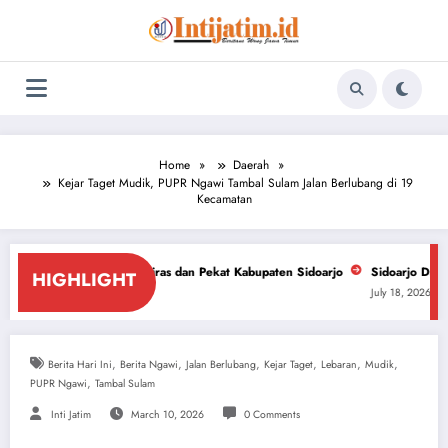
Skip
to
content
Home
Daerah
Kejar Taget Mudik, PUPR Ngawi Tambal Sulam Jalan Berlubang di 19
Kecamatan
Miras dan Pekat Kabupaten Sidoarjo
Sidoarjo Darurat Miras dan Narkoba
HIGHLIGHT
July 18, 2026
,
,
,
,
,
,
Berita Hari Ini
Berita Ngawi
Jalan Berlubang
Kejar Taget
Lebaran
Mudik
,
PUPR Ngawi
Tambal Sulam
Inti Jatim
March 10, 2026
0 Comments