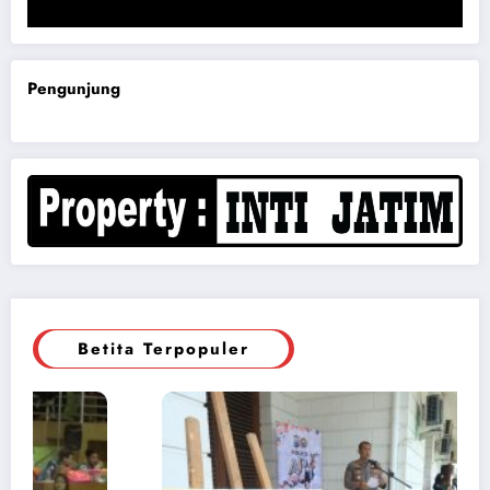
Pengunjung
Betita Terpopuler