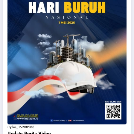
Oplus_16908288
Update Berita Vide
o