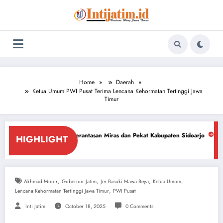
Skip
to
content
Home
Daerah
Ketua Umum PWI Pusat Terima Lencana Kehormatan Tertinggi Jawa
Timur
 Pemberantasan Miras dan Pekat Kabupaten Sidoarjo
Sidoarjo Darurat Mi
HIGHLIGHT
July 18, 2026
,
,
,
,
Akhmad Munir
Gubernur Jatim
Jer Basuki Mawa Beya
Ketua Umum
,
Lencana Kehormatan Tertinggi Jawa Timur
PWI Pusat
Inti Jatim
October 18, 2025
0 Comments