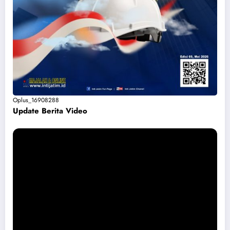
Oplus_16908288
Update Berita Vide
o