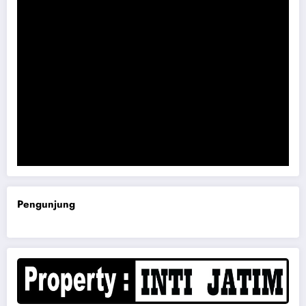
Komisi B DPRD Magetan Minta RDP Kaitan Job Fair 2025
Pengunjung