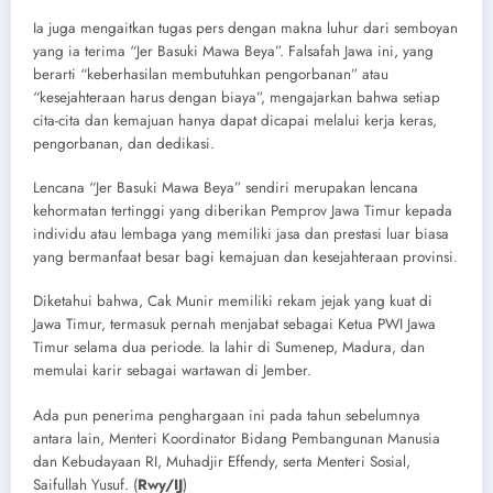
​Ia juga mengaitkan tugas pers dengan makna luhur dari semboyan
yang ia terima “Jer Basuki Mawa Beya”. Falsafah Jawa ini, yang
berarti “keberhasilan membutuhkan pengorbanan” atau
“kesejahteraan harus dengan biaya”, mengajarkan bahwa setiap
cita-cita dan kemajuan hanya dapat dicapai melalui kerja keras,
pengorbanan, dan dedikasi.
​Lencana “Jer Basuki Mawa Beya” sendiri merupakan lencana
kehormatan tertinggi yang diberikan Pemprov Jawa Timur kepada
individu atau lembaga yang memiliki jasa dan prestasi luar biasa
yang bermanfaat besar bagi kemajuan dan kesejahteraan provinsi.
​Diketahui bahwa, Cak Munir memiliki rekam jejak yang kuat di
Jawa Timur, termasuk pernah menjabat sebagai Ketua PWI Jawa
Timur selama dua periode. Ia lahir di Sumenep, Madura, dan
memulai karir sebagai wartawan di Jember.
Ada pun penerima penghargaan ini pada tahun sebelumnya
antara lain, Menteri Koordinator Bidang Pembangunan Manusia
dan Kebudayaan RI, Muhadjir Effendy, serta Menteri Sosial,
Saifullah Yusuf. (
Rwy/IJ
)