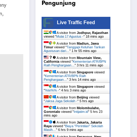
Pengunjung
eny
n,
Live Traffic Feed
A visitor from
Jodhpur, Rajasthan
viewed "
Mulai 17 Agustus -
"
18 mins ago
A visitor from
Madiun, Jawa
Timur
viewed "
Tanggapi Keluhan Tarikan
Agustusan dari…
"
1 hr 55 mins ago
A visitor from
Mountain View,
California
viewed "
Kementerian ATR/BPN
Raih Penghargaan…
"
3 hrs 11 mins ago
A visitor from
Singapore
viewed
"
Kementerian ATR/BPN Raih
Penghargaan…
"
3 hrs 14 mins ago
A visitor from
Singapore
viewed
"
%te%% -
"
4 hrs 3 mins ago
A visitor from
Beijing
viewed
"
Jaksa Jaga Sekolah -
"
5 hrs ago
A visitor from
Molombulahe,
Gorontalo
viewed "
Intijatim.id
"
5 hrs 23
mins ago
A visitor from
Jakarta, Jakarta
Raya
viewed "
Biaya "Perintilan" Sekolah
Masih…
"
6 hrs 9 mins ago
A visitor from
Secaucus, New