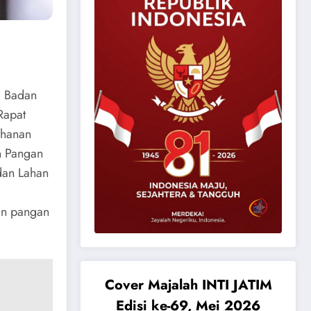
a Badan
Rapat
ahanan
n Pangan
dan Lahan
an pangan
Cover Majalah INTI JATIM
Edisi ke-69, Mei 2026