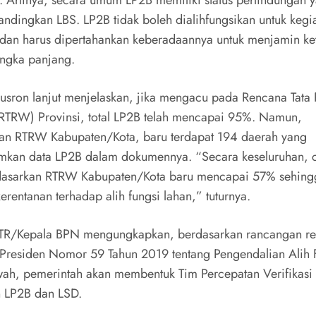
 Artinya, secara umum LP2B memiliki status perlindungan y
bandingkan LBS. LP2B tidak boleh dialihfungsikan untuk kegi
 dan harus dipertahankan keberadaannya untuk menjamin k
ngka panjang.
usron lanjut menjelaskan, jika mengacu pada Rencana Tata
RTRW) Provinsi, total LP2B telah mencapai 95%. Namun,
an RTRW Kabupaten/Kota, baru terdapat 194 daerah yang
kan data LP2B dalam dokumennya. “Secara keseluruhan, 
dasarkan RTRW Kabupaten/Kota baru mencapai 57% sehing
erentanan terhadap alih fungsi lahan,” tuturnya.
TR/Kepala BPN mengungkapkan, berdasarkan rancangan re
 Presiden Nomor 59 Tahun 2019 tentang Pengendalian Alih 
ah, pemerintah akan membentuk Tim Percepatan Verifikasi
 LP2B dan LSD.