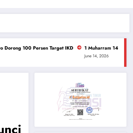
 Target IKD
​1 Muharram 1448 H Diprediksi Jatuh 16 Ju
June 14, 2026
unci