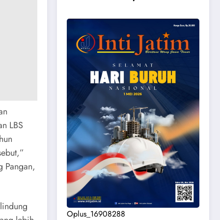
an
kan LBS
ahun
sebut,”
g Pangan,
 lindung
Oplus_16908288