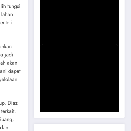
lih fungsi
 lahan
enteri
Sidak Bangli Maospati, Berpotensi
Dibongkar
ankan
a jadi
wah akan
tani dapat
gelolaan
Komisi B DPRD Magetan Minta RDP
Kaitan Job Fair 2025
up, Diaz
erkait.
Ruang,
 dan