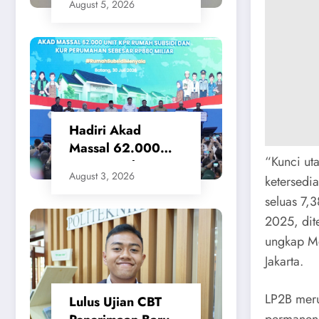
August 5, 2026
Waktu Layanan
untuk Pengukuran
Tanah dan
Peralihan Hak
Hadiri Akad
Massal 62.000
“Kunci ut
KPR Rumah
August 3, 2026
ketersedi
Subsidi, Menteri
seluas 7,
Nusron: Legalitas
Tanah Beri
2025, dit
Kepastian bagi
ungkap Me
Masyarakat
Jakarta.
LP2B meru
Lulus Ujian CBT