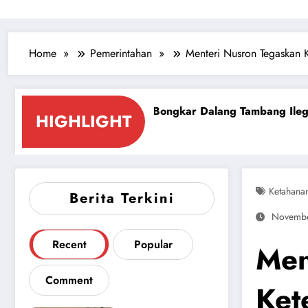
Home
Pemerintahan
Menteri Nusron Tegaskan 
k Polda Bongkar Dalang Tambang Ilegal Asta Tinggi Sume
HIGHLIGHT
Ketahana
Berita Terkini
Novembe
Recent
Popular
Men
Comment
Ket