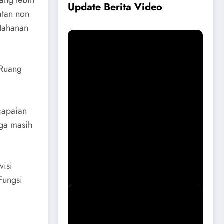
ang lebih
Update Berita Vide
o
atan non
etahanan
 Ruang
capaian
ga masih
Permohonan Maaf dari Pemkab
Magetan Soal Puskesmas Sukomoro
Viral
visi
Fungsi