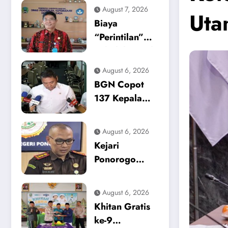
August 7, 2026
Uta
Biaya
“Perintilan”
Sekolah Masih
Mencekik,
August 6, 2026
Dikpora
BGN Copot
Magetan Buka
137 Kepala
Suara Soal
Dapur SPPG,
Polemik
Sinyal Tegas
August 6, 2026
Seragam dan
Zero Tolerance
Kejari
Modul
Keracunan
Ponorogo
Makanan dan
Tetapkan
Korupsi
Tersangka
August 6, 2026
Baru, Kasus
Khitan Gratis
Dugaan
ke-9