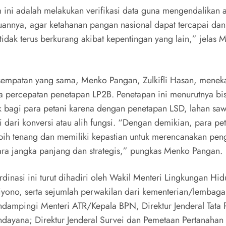
m ini adalah melakukan verifikasi data guna mengendalikan a
juannya, agar ketahanan pangan nasional dapat tercapai dan
tidak terus berkurang akibat kepentingan yang lain,” jelas M
empatan yang sama, Menko Pangan, Zulkifli Hasan, menek
a percepatan penetapan LP2B. Penetapan ini menurutnya bis
k bagi para petani karena dengan penetapan LSD, lahan sa
i dari konversi atau alih fungsi. “Dengan demikian, para pe
bih tenang dan memiliki kepastian untuk merencanakan pen
ara jangka panjang dan strategis,” pungkas Menko Pangan.
dinasi ini turut dihadiri oleh Wakil Menteri Lingkungan Hid
yono, serta sejumlah perwakilan dari kementerian/lembaga t
dampingi Menteri ATR/Kepala BPN, Direktur Jenderal Tata 
dayana; Direktur Jenderal Survei dan Pemetaan Pertanahan