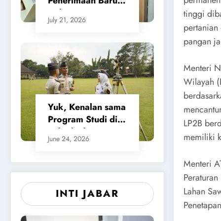
permanen.
Penerimaan Baru,
Calon Taruna/i
tinggi di
July 21, 2026
Politeknik Agraria
pertanian
STPN Ikuti Seleksi
pangan ja
Lanjutan
Menteri N
Wilayah (
berdasark
Yuk, Kenalan sama
mencantum
Program Studi di
LP2B ber
Politeknik Agraria
memiliki k
June 24, 2026
STPN
Menteri A
Peraturan
Lahan Saw
INTI JABAR
Penetapan