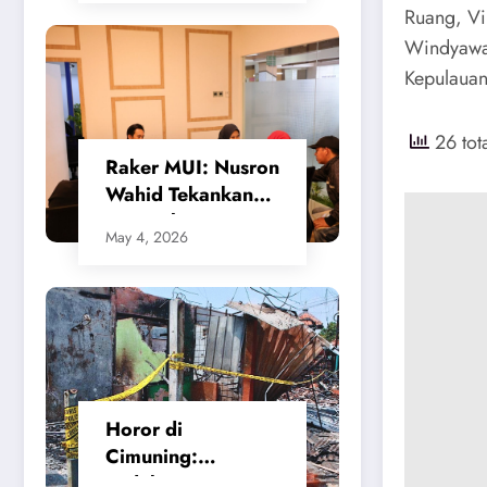
Gerak Cepat
Ruang, Vir
Walikota Cilegon
Windyawat
Kepulauan
26 tot
​Raker MUI: Nusron
Wahid Tekankan
Keseimbangan
May 4, 2026
Sistem
Penanggulangan
Bencana
Horor di
Cimuning:
Ledakan SPBE