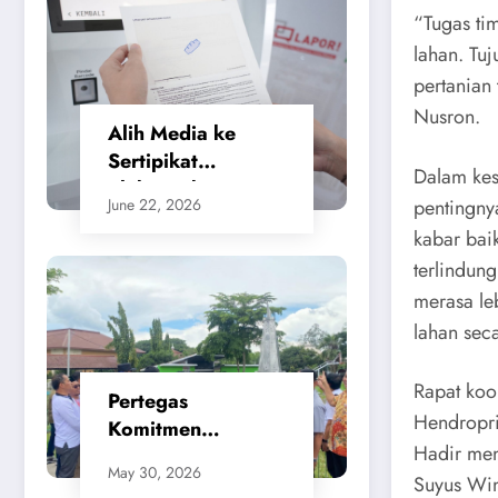
“Tugas ti
lahan. Tu
pertanian 
Nusron.
Alih Media ke
Sertipikat
Dalam kes
Elektronik,
pentingny
June 22, 2026
Masyarakat
kabar bai
Merasa Jauh Lebih
terlindung
Praktis dan
Berikan Rasa
merasa le
Aman
lahan sec
Rapat koor
Pertegas
Hendropri
Komitmen
Hadir men
Penataan Kota,
May 30, 2026
Suyus Win
SMSI Apresiasi