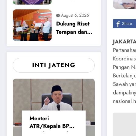
Korupsi
Meriahkan
Tunjangan
HUT ke-12
August 6, 2026
Perumahan
Media Pewarta
Dukung Riset
DPRD 2023-
di Magetan
Terapan dan
2026
Solusi
JAKARTA 
Lingkungan,
Pertanaha
Pemkab
Koordinas
INTI JATENG
Magetan
Pangan Na
Apresiasi
Berkelanj
ICAPSTURE
Sawah yan
2026 Unesa
dampaknya
nasional h
Menteri
ATR/Kepala BPN
Tetapkan Standar