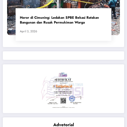
Horor di Cimuning: Ledakan SPBE Bekasi Ratakan
Bangunan dan Rusak Permukiman Warga
April 3, 2026
Advetorial