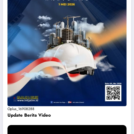
Oplus_16908288
Update Berita Vide
o