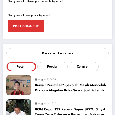
Notify me of follow-up comments by email.
Notify me of new posts by email.
Berita Terkini
Recent
Popular
Comment
August 7, 2026
Biaya “Perintilan” Sekolah Masih Mencekik,
Dikpora Magetan Buka Suara Soal Polemik
Seragam dan Modul
August 6, 2026
BGN Copot 137 Kepala Dapur SPPG, Sinyal
Tegas Zero Tolerance Keracunan Makanan