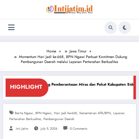
Skip
to
content
Home
Jawa Timur
Momentum Hari Jadi ke-668, BPN Ngawi Perkuat Komitmen Dukung
Pembangunan Daerah melalui Layanan Pertanahan Berkualitas
kung Pemberantasan Miras dan Pekat Kabupaten Sidoarjo
Sidoarjo Darura
HIGHLIGHT
026
July 18, 2026
,
,
,
,
Berita Ngawi
BPN Ngawi
Hari Jadi Ke-668
Kementerian ATR/BPN
Layanan
,
Pertanahan Berkualitas
Pembangunan Daerah
Inti Jatim
July 9, 2026
0 Comments