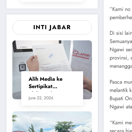
​”Kami no
pemberhen
INTI JABAR
Di sisi la
Semuanya 
Ngawi send
provinsi,
menanggal
Alih Media ke
​Pasca mu
Sertipikat
melantik 
Elektronik,
Bupati O
June 22, 2026
Masyarakat
Ngawi ata
Merasa Jauh Lebih
Praktis dan
​“Kami me
Berikan Rasa
Aman
secara hi