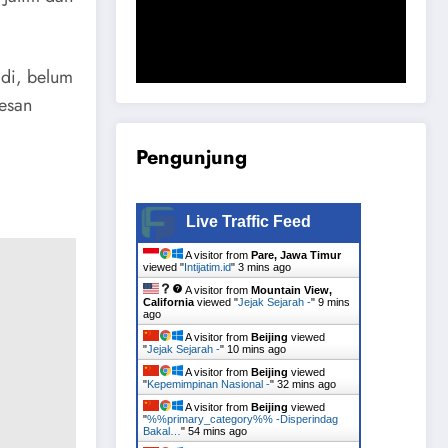
Komisi B DPRD Magetan Minta RDP
Kaitan Job Fair 2025
adi, belum
pesan
Pengunjung
Live Traffic Feed
A visitor from
Pare, Jawa Timur
viewed "
Intijatim.id
"
3 mins ago
A visitor from
Mountain View,
California
viewed "
Jejak Sejarah -
"
9 mins
ago
A visitor from
Beijing
viewed
"
Jejak Sejarah -
"
11 mins ago
A visitor from
Beijing
viewed
"
Kepemimpinan Nasional -
"
32 mins ago
A visitor from
Beijing
viewed
"
%%primary_category%% -Disperindag
Bakal…
"
54 mins ago