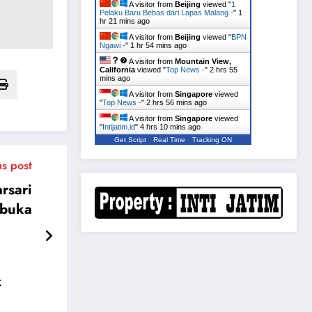
A visitor from
Beijing
viewed "
1
Pelaku Baru Bebas dari Lapas Malang -
"
1
hr 21 mins ago
A visitor from
Beijing
viewed "
BPN
Ngawi -
"
1 hr 54 mins ago
A visitor from
Mountain View,
California
viewed "
Top News -
"
2 hrs 55
mins ago
A visitor from
Singapore
viewed
"
Top News -
"
2 hrs 56 mins ago
A visitor from
Singapore
viewed
"
Intijatim.id
"
4 hrs 10 mins ago
Get Script
Real Time
Tracking ON
us post
rsari
ibuka
k