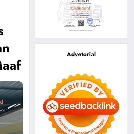
s
an
Advetorial
Maaf