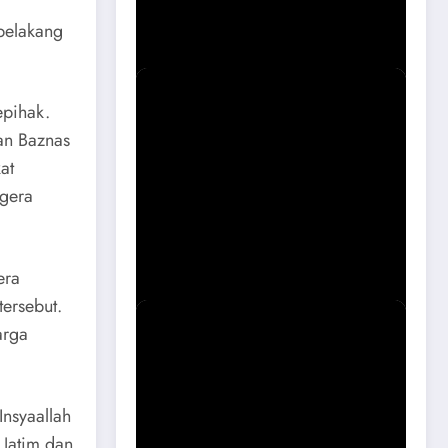
Magetan Soal Puskesmas Sukomoro
Viral
 belakang
epihak.
an Baznas
at
egera
Sidak Bangli Maospati, Berpotensi
Dibongkar
era
tersebut.
arga
nsyaallah
 Jatim dan