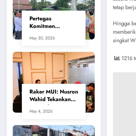
tetap ber
Pertegas
​Hingga b
Komitmen
memberika
Penataan Kota,
May 30, 2026
singkat W
SMSI Apresiasi
Gerak Cepat
Walikota Cilegon
1216 t
​Raker MUI: Nusron
Wahid Tekankan
Keseimbangan
May 4, 2026
Sistem
Penanggulangan
Bencana