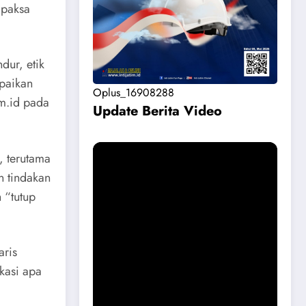
ipaksa
dur, etik
mpaikan
Oplus_16908288
tim.id pada
Update Berita Vide
o
t, terutama
n tindakan
 “tutup
aris
kasi apa
Permohonan Maaf dari Pemkab