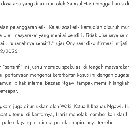
dosa apa yang dilakukan oleh Samsul Hadi hingga harus d
oalan pelanggaran etik. Kalau soal etik kemudian disuruh mun
pa biar masyarakat yang menilai sendiri. Tidak bisa saya sa
ail. Itu ranahnya sensitif,” ujar Ony saat dikonfirmasi intija
/2/2026).
n “sensitif” ini justru memicu spekulasi di tengah masyaraka
ul pertanyaan mengenai keterkaitan kasus ini dengan dugaa
Namun, pihak internal Baznas Ngawi tampak memilih langkah
at-rapat.
ngkam juga ditunjukkan oleh Wakil Ketua II Baznas Ngawi, H
Saat ditemui di kantornya, Haris menolak memberikan klarifi
it polemik yang menimpa pucuk pimpinannya tersebut.