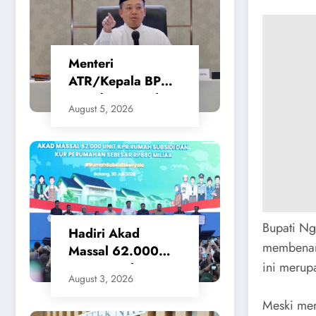
Menteri
ATR/Kepala BPN
Tetapkan Standar
August 5, 2026
Waktu Layanan
untuk Pengukuran
Tanah dan
Peralihan Hak
​Bupati N
Hadiri Akad
membenar
Massal 62.000
ini merupa
KPR Rumah
August 3, 2026
Subsidi, Menteri
Nusron: Legalitas
​Meski m