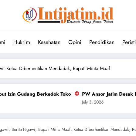
mi
Hukrim
Kesehatan
Opini
Pendidikan
Perist
wi: Ketua Diberhentikan Mendadak, Bupati Minta Maaf
dok Toko
PW Ansor Jatim Desak Polda Bongkar Dalang 
July 3, 2026
,
,
,
,
gawi
Berita Ngawi
Bupati Minta Maaf
Ketua Diberhentikan Mendadak
P