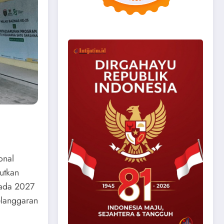
onal
utkan
pada 2027
elanggaran