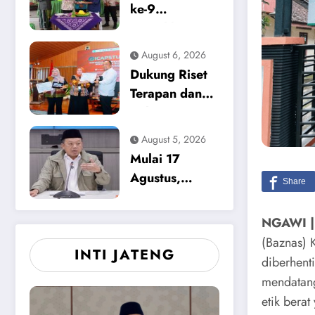
Dugaan
ke-9
Korupsi
Meriahkan
Tunjangan
HUT ke-12
August 6, 2026
Perumahan
Media Pewarta
Dukung Riset
DPRD 2023-
di Magetan
Terapan dan
2026
Solusi
Lingkungan,
August 5, 2026
Pemkab
Mulai 17
Magetan
Agustus,
Apresiasi
Kementerian
ICAPSTURE
ATR/BPN Uji
NGAWI |
2026 Unesa
Coba Layanan
(Baznas) 
INTI JATENG
Peralihan Hak
diberhent
10 Hari di 15
mendatang
Kantah
etik berat