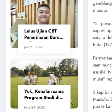
Tanah Beri
gamblang 
Kepastian bagi
mundur.
Masyarakat
​“Ini pers
seperti a
Lulus Ujian CBT
Penerimaan Baru,
secara det
Calon Taruna/i
Rabu (18
July 21, 2026
Politeknik Agraria
STPN Ikuti Seleksi
​Pernyataa
Lanjutan
saat munc
asusila. 
mulut” rap
Yuk, Kenalan sama
​Sikap bu
Program Studi di
Mustofa. 
Politeknik Agraria
pun terka
June 24, 2026
STPN