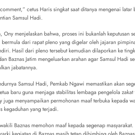
 comment,” cetus Haris singkat saat ditanya mengenai latar
tian Samsul Hadi.
in, ​Ony menjelaskan bahwa, proses ini bukanlah keputusan s
bermula dari rapat pleno yang digelar oleh jajaran pimpin
iri. Hasil dari pleno tersebut kemudian dilaporkan ke tingk
 dan Baznas Jatim mengeluarkan arahan agar Samsul Hadi s
kan jabatannya.
ndurnya Samsul Hadi, Pemkab Ngawi memastikan akan seg
ketua baru guna menjaga stabilitas lembaga pengelola zakat 
ny juga menyampaikan permohonan maaf terbuka kepada w
s kegaduhan yang terjadi.
wakili Baznas memohon maaf kepada segenap masyarakat. I
erarki kegiatan di Baznas masih tetap dibimbing oleh Baznas