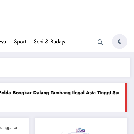
iwa
Sport
Seni & Budaya
Tambang Ilegal Asta Tinggi Sumenep
Nikah Massal: Pe
June 29, 2026
elanggaran