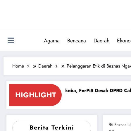
Skip
to
content
Agama
Bencana
Daerah
Ekono
Home
Daerah
Pelanggaran Etik di Baznas Nga
 dan Narkoba, ForPiS Desak DPRD Cabut Izin Gudang Berke
HIGHLIGHT
Baznas N
Berita Terkini