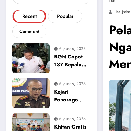
Etik
Inti Jatim
Recent
Popular
Pel
Comment
Nga
August 6, 2026
BGN Copot
Men
137 Kepala
Dapur SPPG,
Sinyal Tegas
August 6, 2026
Zero Tolerance
Kejari
Keracunan
Ponorogo
Makanan dan
Tetapkan
Korupsi
Tersangka
August 6, 2026
Baru, Kasus
Khitan Gratis