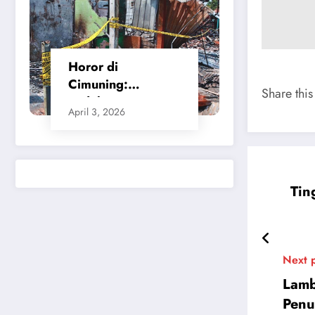
Horor di
Cimuning:
Share this
Ledakan SPBE
April 3, 2026
Bekasi Ratakan
Bangunan dan
Rusak Permukiman
Warga
Tin
Next 
Lamb
Penu