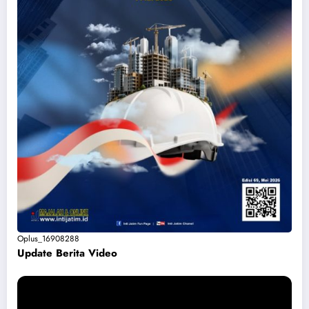
Oplus_16908288
Update Berita Vide
o