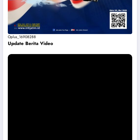
Oplus_16908288
Update Berita Vide
o