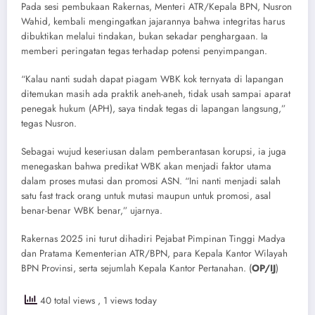
Pada sesi pembukaan Rakernas, Menteri ATR/Kepala BPN, Nusron
Wahid, kembali mengingatkan jajarannya bahwa integritas harus
dibuktikan melalui tindakan, bukan sekadar penghargaan. Ia
memberi peringatan tegas terhadap potensi penyimpangan.
“Kalau nanti sudah dapat piagam WBK kok ternyata di lapangan
ditemukan masih ada praktik aneh-aneh, tidak usah sampai aparat
penegak hukum (APH), saya tindak tegas di lapangan langsung,”
tegas Nusron.
Sebagai wujud keseriusan dalam pemberantasan korupsi, ia juga
menegaskan bahwa predikat WBK akan menjadi faktor utama
dalam proses mutasi dan promosi ASN. “Ini nanti menjadi salah
satu fast track orang untuk mutasi maupun untuk promosi, asal
benar-benar WBK benar,” ujarnya.
Rakernas 2025 ini turut dihadiri Pejabat Pimpinan Tinggi Madya
dan Pratama Kementerian ATR/BPN, para Kepala Kantor Wilayah
BPN Provinsi, serta sejumlah Kepala Kantor Pertanahan. (
OP/IJ
)
40 total views
, 1 views today