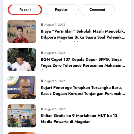
Recent
Popular
Comment
August 7, 2026
Biaya “Perintilan” Sekolah Masih Mencekik,
Dikpora Magetan Buka Suara Soal Polemik
Seragam dan Modul
August 6, 2026
BGN Copot 137 Kepala Dapur SPPG, Sinyal
Tegas Zero Tolerance Keracunan Makanan
dan Korupsi
August 6, 2026
Kejari Ponorogo Tetapkan Tersangka Baru,
Kasus Dugaan Korupsi Tunjangan Perumahan
DPRD 2023-2026
August 6, 2026
Khitan Gratis ke-9 Meriahkan HUT ke-12
Media Pewarta di Magetan