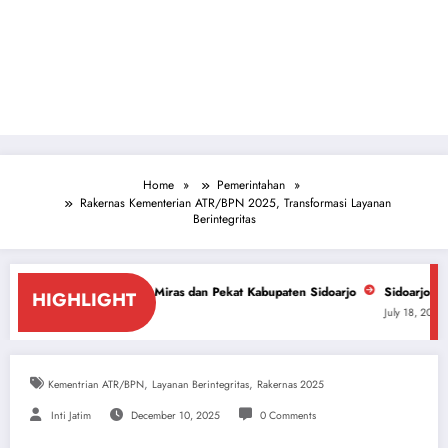
Home
Pemerintahan
Rakernas Kementerian ATR/BPN 2025, Transformasi Layanan
Berintegritas
asan Miras dan Pekat Kabupaten Sidoarjo
Sidoarjo Darurat Miras dan Na
HIGHLIGHT
July 18, 2026
,
,
Kementrian ATR/BPN
Layanan Berintegritas
Rakernas 2025
Inti Jatim
December 10, 2025
0 Comments