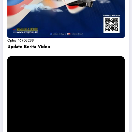
Oplus_16908288
Update Berita Vide
o