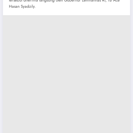
tersebut diterima langsung oleh Gubernur Lemhannas RI, TB Ace
Hasan Syadzily.