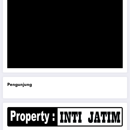
Komisi B DPRD Magetan Minta RDP Kaitan Job Fair 2025
Pengunjung