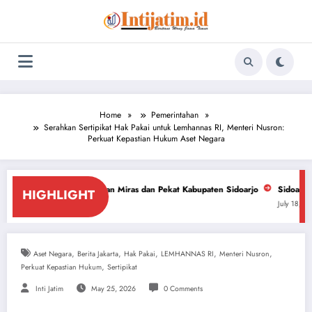
Skip
to
content
Home
Pemerintahan
Serahkan Sertipikat Hak Pakai untuk Lemhannas RI, Menteri Nusron:
Perkuat Kepastian Hukum Aset Negara
ntasan Miras dan Pekat Kabupaten Sidoarjo
Sidoarjo Darurat Miras dan 
HIGHLIGHT
July 18, 2026
,
,
,
,
,
Aset Negara
Berita Jakarta
Hak Pakai
LEMHANNAS RI
Menteri Nusron
,
Perkuat Kepastian Hukum
Sertipikat
Inti Jatim
May 25, 2026
0 Comments