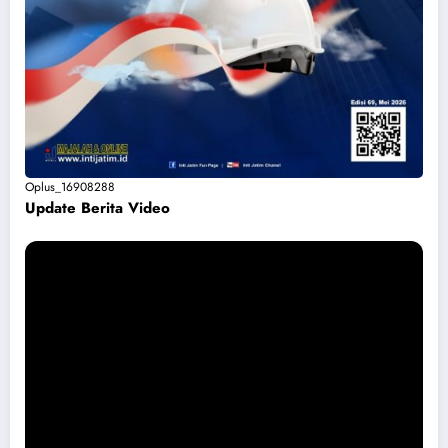
Oplus_16908288
Update Berita Vide
o