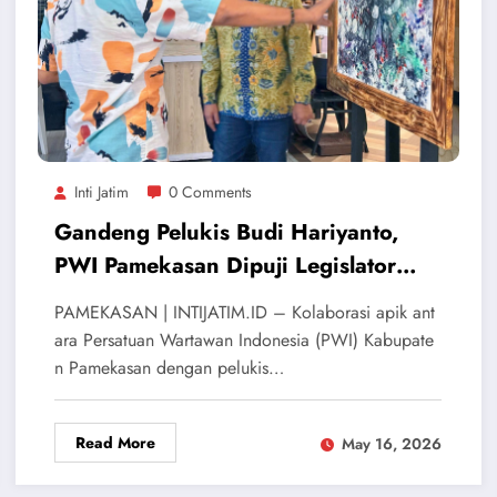
Inti Jatim
0 Comments
Gandeng Pelukis Budi Hariyanto,
PWI Pamekasan Dipuji Legislator
Jatim: Seniman Itu Penjaga
PAMEKASAN | INTIJATIM.ID – Kolaborasi apik ant
Peradaban!
ara Persatuan Wartawan Indonesia (PWI) Kabupate
n Pamekasan dengan pelukis…
Read More
May 16, 2026