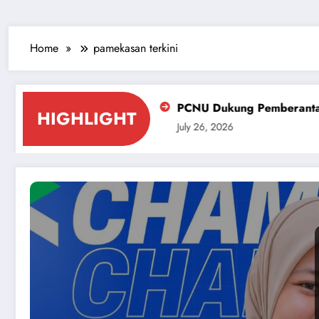
Home
pamekasan terkini
 ke-81 RI
PCNU Dukung Pemberantasan Miras dan Peka
HIGHLIGHT
July 26, 2026