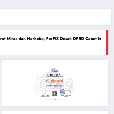
koba, ForPiS Desak DPRD Cabut Izin Gudang Berkedok Toko