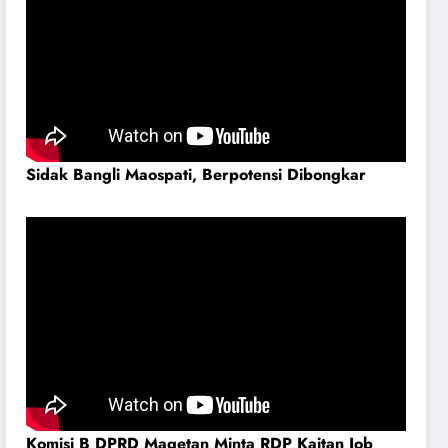
Sidak Bangli Maospati, Berpotensi Dibongkar
Komisi B DPRD Magetan Minta RDP Kaitan Job