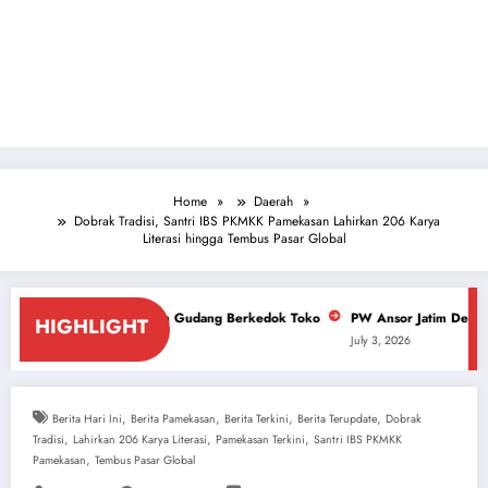
Home
Daerah
Dobrak Tradisi, Santri IBS PKMKK Pamekasan Lahirkan 206 Karya
Literasi hingga Tembus Pasar Global
 Izin Gudang Berkedok Toko
PW Ansor Jatim Desak Polda Bongkar Dalang 
HIGHLIGHT
July 3, 2026
,
,
,
,
Berita Hari Ini
Berita Pamekasan
Berita Terkini
Berita Terupdate
Dobrak
,
,
,
Tradisi
Lahirkan 206 Karya Literasi
Pamekasan Terkini
Santri IBS PKMKK
,
Pamekasan
Tembus Pasar Global