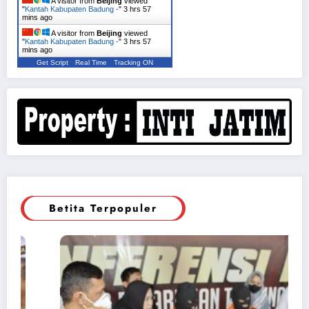
A visitor from
Beijing
viewed
"
Kantah Kabupaten Badung -
"
3 hrs 57
mins ago
A visitor from
Beijing
viewed
"
Kantah Kabupaten Badung -
"
3 hrs 57
mins ago
Get Script
Real Time
Tracking ON
Betita Terpopuler