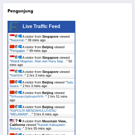
Pengunjung
Live Traffic Feed
A visitor from
Singapore
viewed
"
Nasional -
"
39 mins ago
A visitor from
Beijing
viewed
"
Pengajian -
"
49 mins ago
A visitor from
Singapore
viewed
"
Wakili Magetan, Rian dan Rara Siap…
"
50
mins ago
A visitor from
Singapore
viewed
"
%te%% -
"
2 hrs 3 mins ago
A visitor from
Beijing
viewed "
Satu
Suara -
"
2 hrs 3 mins ago
A visitor from
Beijing
viewed
"
%%searchphrase%% -
"
2 hrs 51 mins
ago
A visitor from
Beijing
viewed
"
KAPOLRI MENDAHULUI ATAU
"MELAWAN"…
"
3 hrs 6 mins ago
A visitor from
Mountain View,
California
viewed "
Kantah Kabupaten
Badung -
"
3 hrs 55 mins ago