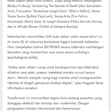
Masa Depan (Moh Farel Ardan), Siapa yang Mencuri Bayanganku
(Balqis Firdaus), ​Uncovering The Secrets of Death (Akvi Karomatin
Aini), ​Fiat Justitia “Runtuhnya Langit Kono” (Sherin Safitri), Gema
Tanpa Suara (Syifatul Fajariyah), Sunya-Arka (Tria Fahira
Nuramaja), Gema Sunyi di Langit Anantara (Hilya Zariratu Ilmina),
dan ​A Whistle Blower (Tuhfah el Zaheera Rambe).
​Keberhasilan menerbitkan 206 buku dalam waktu empat tahun ini,
di mana 26 di antaranya berbahasa Inggris bukanlah kebetulan.
Heni menjelaskan bahwa IBS PKMKK secara sistematis membangun
ekosistem yang memberikan rasa aman secara psikologis
(psychological safety).
​“Ketika santri diberi ruang untuk bereksperimen dan tidak takut
dihakimi saat salah, potensi intelektual mereka muncul secara
alami. Menulis menjadi ruang bagi mereka untuk menegosiasikan
identitas di tengah gempuran budaya digital,” jelas Anggota Senat
UIN Madura tersebut.
​Transformasi ini meruntuhkan stigma lama tentang pesantren yang
dianggap eksklusif dan tertutup dari modernitas. Dengan
penguasaan bahasa internasional dan kemampuan