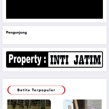
Komisi B DPRD Magetan Minta RDP Kaitan Job Fair 2025
Pengunjung
Betita Terpopuler