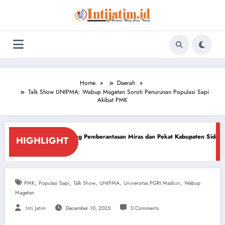
Skip
to
content
Home
Daerah
Talk Show UNIPMA: Wabup Magetan Soroti Penurunan Populasi Sapi
Akibat PMK
kung Pemberantasan Miras dan Pekat Kabupaten Sidoarjo
Sidoarjo Darur
HIGHLIGHT
2026
July 18, 2026
,
,
,
,
,
PMK
Populasi Sapi
Talk Show
UNIPMA
Universitas PGRI Madiun
Wabup
Magetan
Inti Jatim
December 10, 2025
0 Comments