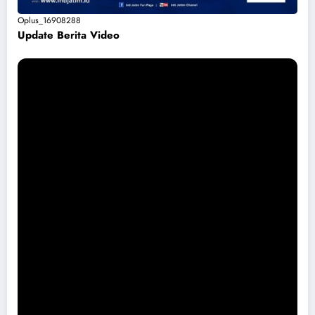
Oplus_16908288
Update Berita Vide
o
Permohonan Maaf dari Pemkab Magetan Soal Puskesmas Sukomoro
Viral