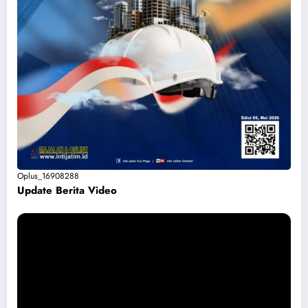
Oplus_16908288
Update Berita Vide
o