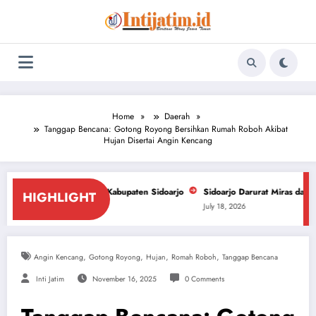
Skip
to
content
Home
Daerah
Tanggap Bencana: Gotong Royong Bersihkan Rumah Roboh Akibat
Hujan Disertai Angin Kencang
ekat Kabupaten Sidoarjo
Sidoarjo Darurat Miras dan Narkoba, ForPiS Des
HIGHLIGHT
July 18, 2026
,
,
,
,
Angin Kencang
Gotong Royong
Hujan
Romah Roboh
Tanggap Bencana
Inti Jatim
November 16, 2025
0 Comments