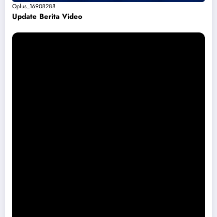
Oplus_16908288
Update Berita Vide
o
Permohonan Maaf dari Pemkab Magetan Soal Puskesmas Sukomoro
Viral