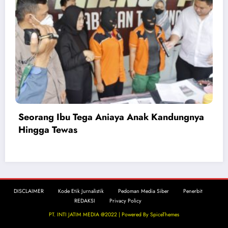
Seorang Ibu Tega Aniaya Anak Kandungnya
Hingga Tewas
DISCLAIMER
Kode Etik Jurnalistik
Pedoman Media Siber
Penerbit
REDAKSI
Privacy Policy
PT. INTI JATIM MEDIA @2022 | Powered By
SpiceThemes