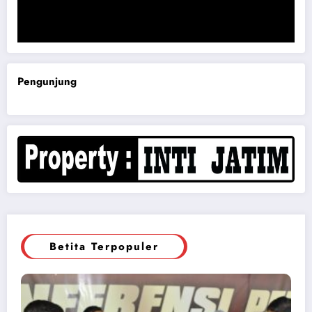
Komisi B DPRD Magetan Minta RDP Kaitan Job Fair 2025
Pengunjung
Betita Terpopuler