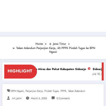
Home
Jawa Timur
Teken Adendum Perjanjian Kerja, 45 PPPK Pindah Tugas ke BPN
Ngawi
tasan Miras dan Pekat Kabupaten Sidoarjo
Sidoarjo Darurat Miras dan N
HIGHLIGHT
July 18, 2026
,
,
,
,
BPN Ngawi
Perjanjian Kerja
Pindah Tugas
PPPK
Teken Adendum
Inti Jatim
March 6, 2026
0 Comments