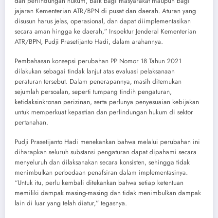
dan perlindungan hukum, baik bagi masyarakat maupun bagi
jajaran Kementerian ATR/BPN di pusat dan daerah. Aturan yang
disusun harus jelas, operasional, dan dapat diimplementasikan
secara aman hingga ke daerah,” Inspektur Jenderal Kementerian
ATR/BPN, Pudji Prasetijanto Hadi, dalam arahannya.
Pembahasan konsepsi perubahan PP Nomor 18 Tahun 2021
dilakukan sebagai tindak lanjut atas evaluasi pelaksanaan
peraturan tersebut. Dalam penerapannya, masih ditemukan
sejumlah persoalan, seperti tumpang tindih pengaturan,
ketidaksinkronan perizinan, serta perlunya penyesuaian kebijakan
untuk memperkuat kepastian dan perlindungan hukum di sektor
pertanahan.
Pudji Prasetijanto Hadi menekankan bahwa melalui perubahan ini
diharapkan seluruh substansi pengaturan dapat dipahami secara
menyeluruh dan dilaksanakan secara konsisten, sehingga tidak
menimbulkan perbedaan penafsiran dalam implementasinya.
“Untuk itu, perlu kembali ditekankan bahwa setiap ketentuan
memiliki dampak masing-masing dan tidak menimbulkan dampak
lain di luar yang telah diatur,” tegasnya.