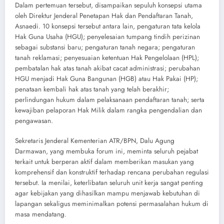
Dalam pertemuan tersebut, disampaikan sepuluh konsepsi utama
oleh Direktur Jenderal Penetapan Hak dan Pendaftaran Tanah,
Asnaedi. 10 konsepsi tersebut antara lain, pengaturan tata kelola
Hak Guna Usaha (HGU); penyelesaian tumpang tindih perizinan
sebagai substansi baru; pengaturan tanah negara; pengaturan
tanah reklamasi; penyesuaian ketentuan Hak Pengelolaan (HPL);
pembatalan hak atas tanah akibat cacat administrasi; perubahan
HGU menjadi Hak Guna Bangunan (HGB) atau Hak Pakai (HP);
penataan kembali hak atas tanah yang telah berakhir;
perlindungan hukum dalam pelaksanaan pendaftaran tanah; serta
kewajiban pelaporan Hak Milik dalam rangka pengendalian dan
pengawasan.
Sekretaris Jenderal Kementerian ATR/BPN, Dalu Agung
Darmawan, yang membuka forum ini, meminta seluruh pejabat
terkait untuk berperan aktif dalam memberikan masukan yang
komprehensif dan konstruktif terhadap rencana perubahan regulasi
tersebut. Ia menilai, keterlibatan seluruh unit kerja sangat penting
agar kebijakan yang dihasilkan mampu menjawab kebutuhan di
lapangan sekaligus meminimalkan potensi permasalahan hukum di
masa mendatang.