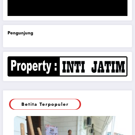
Komisi B DPRD Magetan Minta RDP Kaitan Job Fair 2025
Pengunjung
Betita Terpopuler