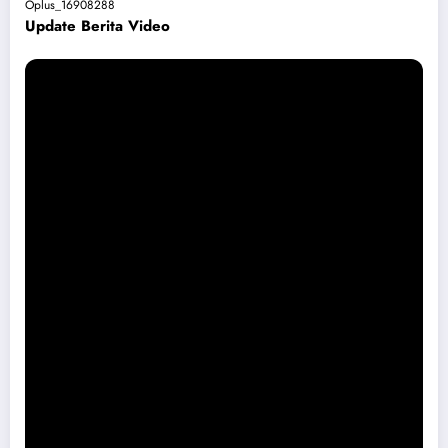
Oplus_16908288
Update Berita Vide
o
Permohonan Maaf dari Pemkab Magetan Soal Puskesmas Sukomoro
Viral