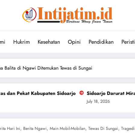
mi
Hukrim
Kesehatan
Opini
Pendidikan
Perist
ua Balita di Ngawi Ditemukan Tewas di Sungai
en Sidoarjo
Sidoarjo Darurat Miras dan Narkoba, For
July 18, 2026
,
,
,
,
rita Hari Ini
Berita Ngawi
Main Mobil-Mobilan
Tewas Di Sungai
Tragedi