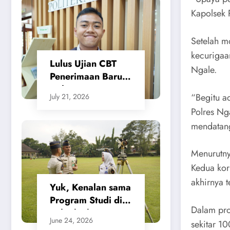
Tanah Beri
Kapolsek 
Kepastian bagi
Masyarakat
Setelah m
kecurigaa
Lulus Ujian CBT
Ngale.
Penerimaan Baru,
Calon Taruna/i
“Begitu a
July 21, 2026
Politeknik Agraria
Polres Ng
STPN Ikuti Seleksi
mendatang
Lanjutan
Menurutny
Kedua kor
akhirnya 
Yuk, Kenalan sama
Program Studi di
Dalam pro
Politeknik Agraria
June 24, 2026
sekitar 1
STPN