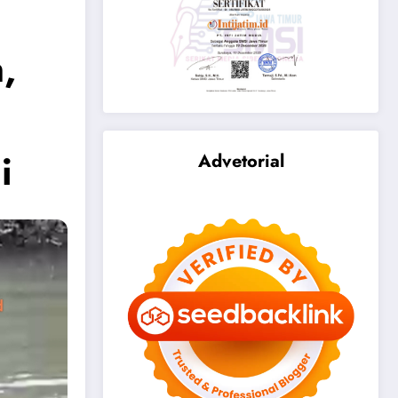
,
i
Advetorial