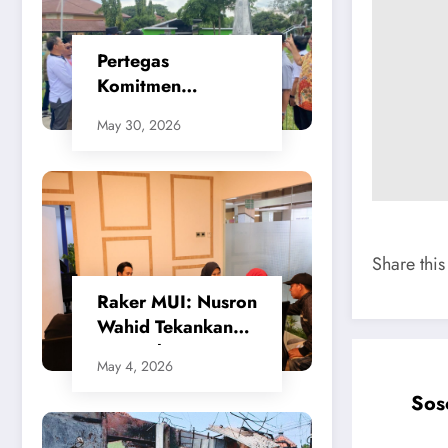
Pertegas
Komitmen
Penataan Kota,
May 30, 2026
SMSI Apresiasi
Gerak Cepat
Walikota Cilegon
Share this
​Raker MUI: Nusron
Wahid Tekankan
Keseimbangan
May 4, 2026
Sistem
Sos
Penanggulangan
Bencana