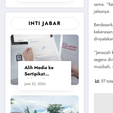
sama. “Ke
jelasnya.
INTI JABAR
Berdasarka
kekerasan
dinyataka
“Jenazah 
segera di
musibah, 
Alih Media ke
Sertipikat
Elektronik,
97 tot
June 22, 2026
Masyarakat
Merasa Jauh Lebih
Praktis dan
Berikan Rasa
Aman