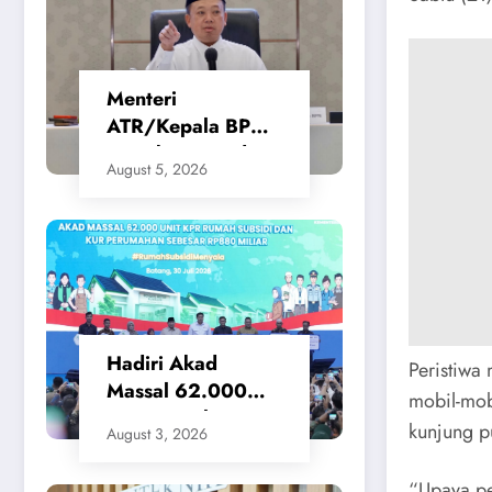
Menteri
ATR/Kepala BPN
Tetapkan Standar
August 5, 2026
Waktu Layanan
untuk Pengukuran
Tanah dan
Peralihan Hak
Hadiri Akad
​Peristiw
Massal 62.000
mobil-mob
KPR Rumah
kunjung p
August 3, 2026
Subsidi, Menteri
Nusron: Legalitas
“Upaya pe