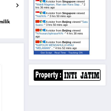
A visitor from
Singapore
viewed
"
Wakili Magetan, Rian dan Rara Siap…
"
2
hrs 37 mins ago
A visitor from
Singapore
viewed
"
%te%% -
"
3 hrs 50 mins ago
milik
A visitor from
Beijing
viewed "
Satu
Suara -
"
3 hrs 50 mins ago
A visitor from
Beijing
viewed
"
%%searchphrase%% -
"
4 hrs 38 mins
ago
A visitor from
Beijing
viewed
"
KAPOLRI MENDAHULUI ATAU
"MELAWAN"…
"
4 hrs 52 mins ago
Get Script
Real Time
Tracking ON