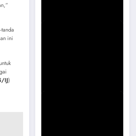
Magetan Soal Puskesmas Sukomoro
an,”
Viral
a-tanda
an ini
untuk
Sidak Bangli Maospati, Berpotensi
gai
Dibongkar
/IJ
)