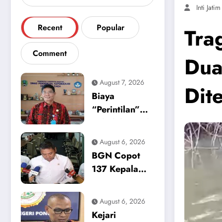
Inti Jatim
Recent
Popular
Tra
Comment
Dua
August 7, 2026
Dit
Biaya
“Perintilan”
Sekolah Masih
Mencekik,
August 6, 2026
Dikpora
BGN Copot
Magetan Buka
137 Kepala
Suara Soal
Dapur SPPG,
Polemik
Sinyal Tegas
August 6, 2026
Seragam dan
Zero Tolerance
Kejari
Modul