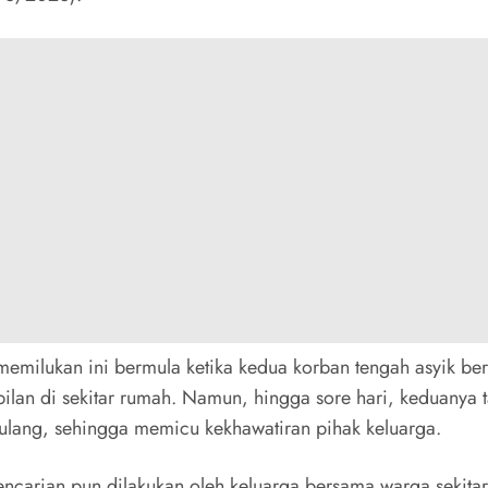
a memilukan ini bermula ketika kedua korban tengah asyik be
ilan di sekitar rumah. Namun, hingga sore hari, keduanya 
ulang, sehingga memicu kekhawatiran pihak keluarga.
ncarian pun dilakukan oleh keluarga bersama warga sekitar