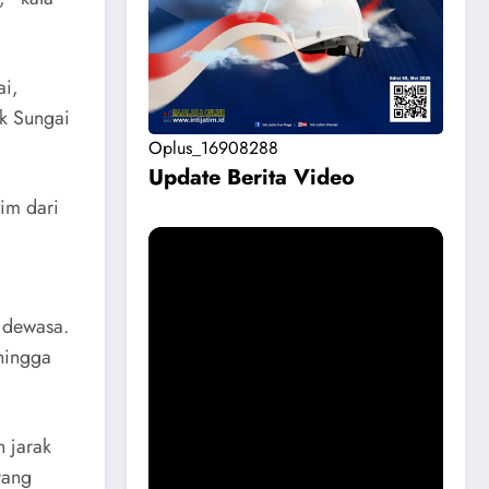
ai,
ak Sungai
Oplus_16908288
Update Berita Vide
o
im dari
 dewasa.
hingga
n jarak
Permohonan Maaf dari Pemkab
yang