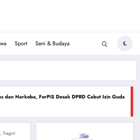
iwa
Sport
Seni & Budaya
PiS Desak DPRD Cabut Izin Gudang Berkedok Toko
PW A
July 3
,
Tragis!