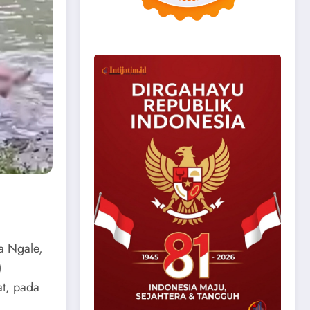
a Ngale,
)
at, pada