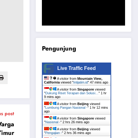
Komisi B DPRD Magetan Minta RDP
Kaitan Job Fair 2025
Pengunjung
Live Traffic Feed
A visitor from
Mountain View,
California
viewed "
Intijatim.id
"
47 mins ago
A visitor from
Singapore
viewed
"
Dukung Riset Terapan dan Solusi…
"
1 hr
9 mins ago
A visitor from
Beijing
viewed
"
Lumbung Pangan Nasional -
"
1 hr 12 mins
ago
us post
A visitor from
Singapore
viewed
Warga
"
Nasional -
"
2 hrs 26 mins ago
A visitor from
Beijing
viewed
Timur
"
Pengajian -
"
2 hrs 36 mins ago