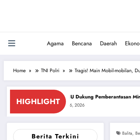
Skip
to
content
Agama
Bencana
Daerah
Ekono
Home
TNI Polri
Tragis! Main Mobil-mobilan, D
PCNU Dukung Pemberantasan Miras dan Pekat Kabupat
HIGHLIGHT
July 26, 2026
,
Balita
Be
Berita Terkini