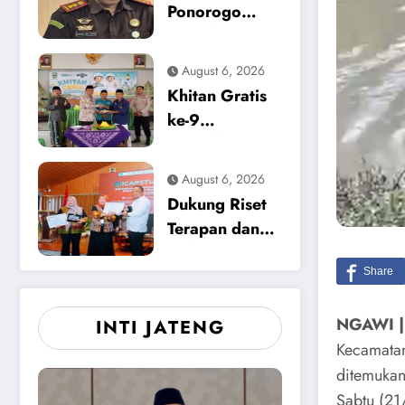
Keracunan
Ponorogo
Makanan dan
Tetapkan
Korupsi
Tersangka
August 6, 2026
Baru, Kasus
Khitan Gratis
Dugaan
ke-9
Korupsi
Meriahkan
Tunjangan
HUT ke-12
August 6, 2026
Perumahan
Media Pewarta
Dukung Riset
DPRD 2023-
di Magetan
Terapan dan
2026
Solusi
Lingkungan,
Pemkab
NGAWI |
INTI JATENG
Magetan
Kecamatan
Apresiasi
ditemukan
ICAPSTURE
2026 Unesa
Sabtu (21