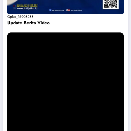
Oplus_16908288
Update Berita Vide
o
Permohonan Maaf dari Pemkab Magetan Soal Puskesmas Sukomoro
Viral