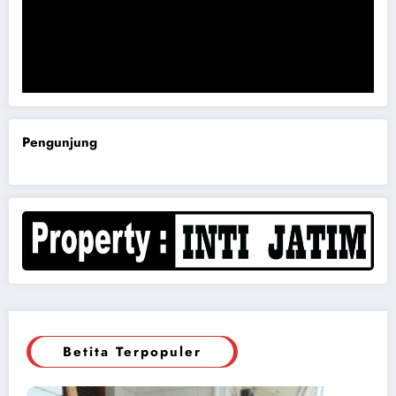
Komisi B DPRD Magetan Minta RDP Kaitan Job Fair 2025
Pengunjung
Betita Terpopuler