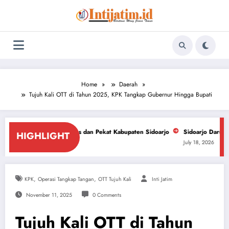
Skip
to
content
Home
Daerah
Tujuh Kali OTT di Tahun 2025, KPK Tangkap Gubernur Hingga Bupati
ras dan Pekat Kabupaten Sidoarjo
Sidoarjo Darurat Miras dan Narkoba,
HIGHLIGHT
July 18, 2026
,
,
KPK
Operasi Tangkap Tangan
OTT Tujuh Kali
Inti Jatim
November 11, 2025
0 Comments
Tujuh Kali OTT di Tahun