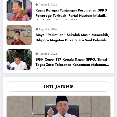
August 8, 2026
Kasus Korupsi Tunjangan Perumahan DPRD
Ponorogo Terkuak, Partai Nasdem Inisiatif
Kembalikan Uang Rp 748 Juta
August 7, 2026
Biaya “Perintilan” Sekolah Masih Mencekik,
Dikpora Magetan Buka Suara Soal Polemik
Seragam dan Modul
August 6, 2026
BGN Copot 137 Kepala Dapur SPPG, Sinyal
Tegas Zero Tolerance Keracunan Makanan
dan Korupsi
INTI JATENG