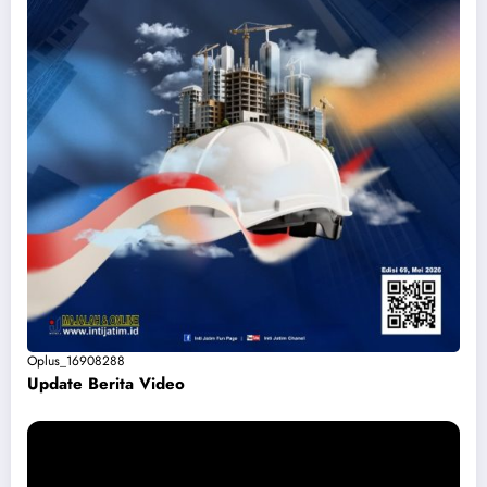
Oplus_16908288
Update Berita Vide
o