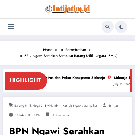
Skip
to
content
Home
Pemerintahan
BPN Ngawi Serahkan Sertipikat Barang Milik Negara (BMN)
san Miras dan Pekat Kabupaten Sidoarjo
Sidoarjo Darurat Miras dan Nar
HIGHLIGHT
July 18, 2026
,
,
,
,
Barang Milik Negara
BMN
BPN
Kantah Ngawi
Sertipikat
Inti Jatim
October 18, 2025
0 Comments
BPN Ngawi Serahkan