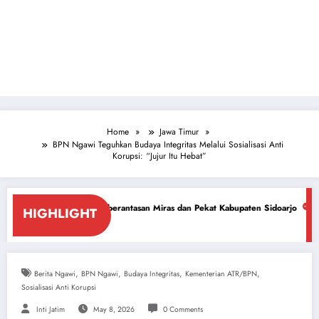
Home
Jawa Timur
BPN Ngawi Teguhkan Budaya Integritas Melalui Sosialisasi Anti
Korupsi: “Jujur Itu Hebat”
mberantasan Miras dan Pekat Kabupaten Sidoarjo
Sidoarjo Darurat Mira
HIGHLIGHT
July 18, 2026
,
,
,
,
Berita Ngawi
BPN Ngawi
Budaya Integritas
Kementerian ATR/BPN
Sosialisasi Anti Korupsi
Inti Jatim
May 8, 2026
0 Comments