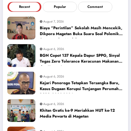
Recent
Popular
Comment
August 7, 2026
Biaya “Perintilan” Sekolah Masih Mencekik,
Dikpora Magetan Buka Suara Soal Polemik
Seragam dan Modul
August 6, 2026
BGN Copot 137 Kepala Dapur SPPG, Sinyal
Tegas Zero Tolerance Keracunan Makanan
dan Korupsi
August 6, 2026
Kejari Ponorogo Tetapkan Tersangka Baru,
Kasus Dugaan Korupsi Tunjangan Perumahan
DPRD 2023-2026
August 6, 2026
Khitan Gratis ke-9 Meriahkan HUT ke-12
Media Pewarta di Magetan