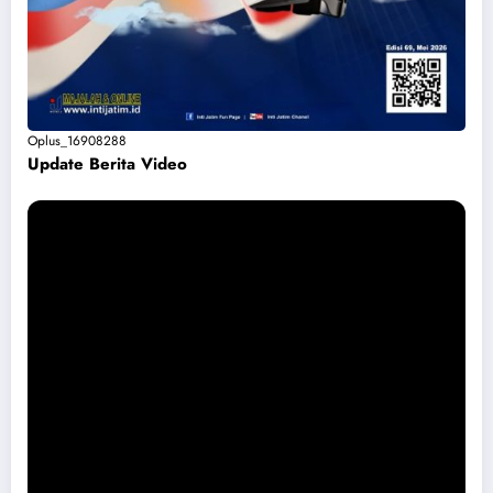
Oplus_16908288
Update Berita Vide
o