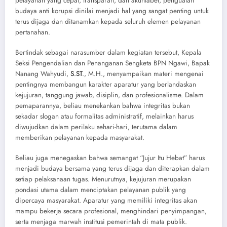
pelayanan yang cepat, transparan, dan akuntabel, penguatan
budaya anti korupsi dinilai menjadi hal yang sangat penting untuk
terus dijaga dan ditanamkan kepada seluruh elemen pelayanan
pertanahan.
Bertindak sebagai narasumber dalam kegiatan tersebut, Kepala
Seksi Pengendalian dan Penanganan Sengketa BPN Ngawi, Bapak
Nanang Wahyudi,
S.ST
., M.H., menyampaikan materi mengenai
pentingnya membangun karakter aparatur yang berlandaskan
kejujuran, tanggung jawab, disiplin, dan profesionalisme. Dalam
pemaparannya, beliau menekankan bahwa integritas bukan
sekadar slogan atau formalitas administratif, melainkan harus
diwujudkan dalam perilaku sehari-hari, terutama dalam
memberikan pelayanan kepada masyarakat.
Beliau juga menegaskan bahwa semangat “Jujur Itu Hebat” harus
menjadi budaya bersama yang terus dijaga dan diterapkan dalam
setiap pelaksanaan tugas. Menurutnya, kejujuran merupakan
pondasi utama dalam menciptakan pelayanan publik yang
dipercaya masyarakat. Aparatur yang memiliki integritas akan
mampu bekerja secara profesional, menghindari penyimpangan,
serta menjaga marwah institusi pemerintah di mata publik.