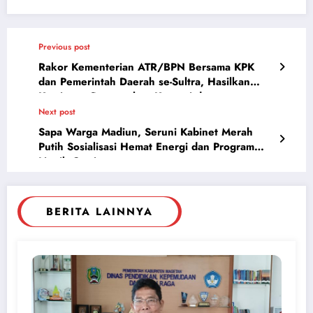
Previous post
​Rakor Kementerian ATR/BPN Bersama KPK
dan Pemerintah Daerah se-Sultra, Hasilkan
Komitmen Pencegahan Korupsi dan
Peningkatan Ekonomi Daerah
Next post
Sapa Warga Madiun, Seruni Kabinet Merah
Putih Sosialisasi Hemat Energi dan Program
Listrik Gratis
BERITA LAINNYA