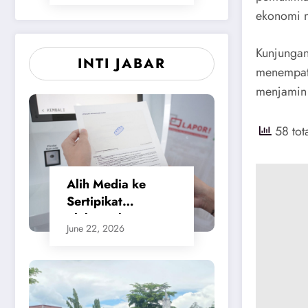
ekonomi m
​Kunjunga
INTI JABAR
menempatk
menjamin
58 tot
Alih Media ke
Sertipikat
Elektronik,
June 22, 2026
Masyarakat
Merasa Jauh Lebih
Praktis dan
Berikan Rasa
Aman