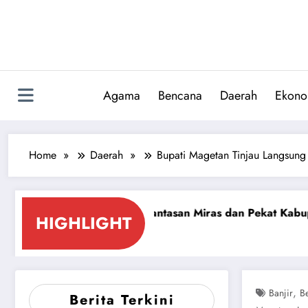
Skip
to
content
Agama
Bencana
Daerah
Ekono
Home
Daerah
Bupati Magetan Tinjau Langsun
ng Pemberantasan Miras dan Pekat Kabupaten Sidoarjo
HIGHLIGHT
,
Banjir
Be
Berita Terkini