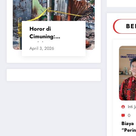
BE
Horor di
Cimuning:
Ledakan SPBE
April 3, 2026
Bekasi Ratakan
Bangunan dan
Rusak Permukiman
Warga
Inti 
0
Biaya
“Perin