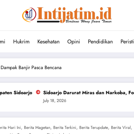
mi
Hukrim
Kesehatan
Opini
Pendidikan
Perist
g Dampak Banjir Pasca Bencana
Sidoarjo Darurat Miras dan Narkoba, ForPiS Desak DPRD
July 18, 2026
,
,
,
,
,
rita Hari Ini
Berita Magetan
Berita Terkini
Berita Terupdate
Berita Viral