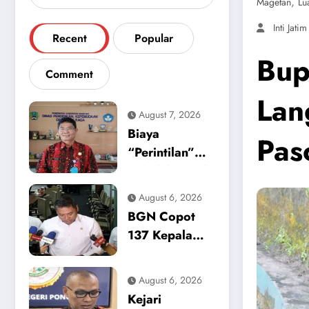
,
Magetan
Lu
Inti Jatim
Recent
Popular
Bup
Comment
Lan
August 7, 2026
Biaya
Pas
“Perintilan”
Sekolah Masih
Mencekik,
August 6, 2026
Dikpora
BGN Copot
Magetan Buka
137 Kepala
Suara Soal
Dapur SPPG,
Polemik
Sinyal Tegas
August 6, 2026
Seragam dan
Zero Tolerance
Kejari
Modul