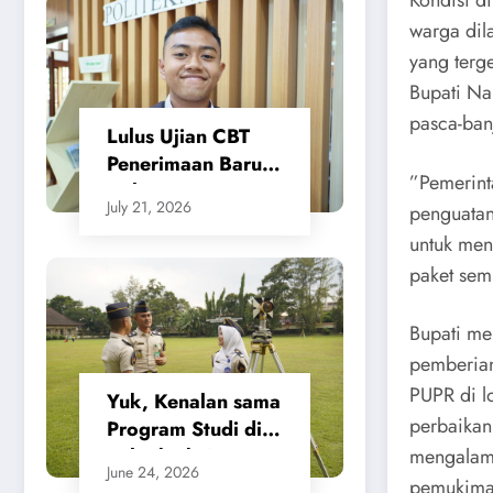
Tanah Beri
warga dil
Kepastian bagi
yang terge
Masyarakat
Bupati Na
pasca-banj
Lulus Ujian CBT
Penerimaan Baru,
​”Pemerin
Calon Taruna/i
July 21, 2026
penguatan
Politeknik Agraria
untuk men
STPN Ikuti Seleksi
Lanjutan
paket sem
​Bupati m
pemberian
PUPR di l
Yuk, Kenalan sama
perbaikan i
Program Studi di
mengalami
Politeknik Agraria
June 24, 2026
STPN
pemukiman