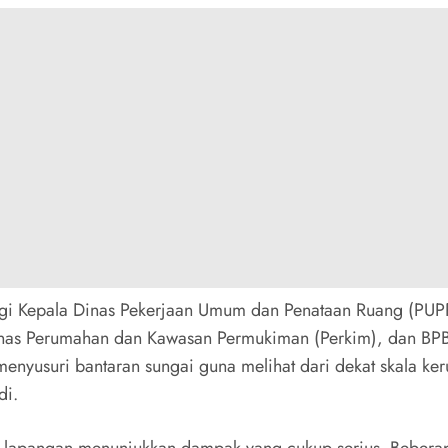
gi Kepala Dinas Pekerjaan Umum dan Penataan Ruang (PUPR
nas Perumahan dan Kawasan Permukiman (Perkim), dan BPB
enyusuri bantaran sungai guna melihat dari dekat skala ke
di.
di lapangan menunjukkan dampak yang cukup serius. Beber