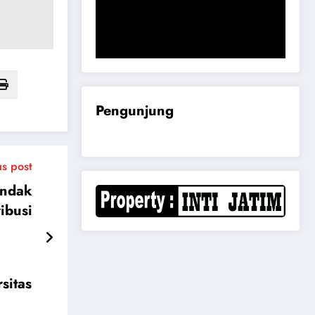
Komisi B DPRD Magetan Minta RDP
Kaitan Job Fair 2025
Pengunjung
us post
indak
ibusi
sitas