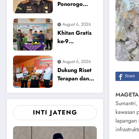
Keracunan
Ponorogo
Makanan dan
Tetapkan
Korupsi
Tersangka
August 6, 2026
Baru, Kasus
Khitan Gratis
Dugaan
ke-9
Korupsi
Meriahkan
Tunjangan
HUT ke-12
August 6, 2026
Perumahan
Media Pewarta
Dukung Riset
DPRD 2023-
di Magetan
Terapan dan
2026
Solusi
MAGETAN
Lingkungan,
Sumantri,
Pemkab
kawasan p
INTI JATENG
Magetan
Apresiasi
lapangan 
ICAPSTURE
infrastru
2026 Unesa