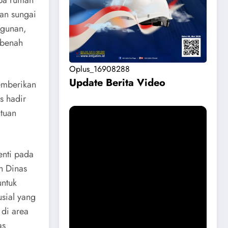
ran sungai
ngunan,
rbenah
Oplus_16908288
Update Berita Vide
o
emberikan
s hadir
ntuan
enti pada
n Dinas
untuk
rusial yang
 di area
Permohonan Maaf dari Pemkab
as