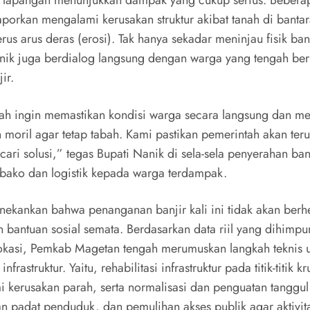
aporkan mengalami kerusakan struktur akibat tanah di banta
rus arus deras (erosi). Tak hanya sekadar meninjau fisik ba
nik juga berdialog langsung dengan warga yang tengah be
ir.
tah ingin memastikan kondisi warga secara langsung dan m
 moril agar tetap tabah. Kami pastikan pemerintah akan teru
cari solusi,” tegas Bupati Nanik di sela-sela penyerahan ba
bako dan logistik kepada warga terdampak.
enekankan bahwa penanganan banjir kali ini tidak akan berh
 bantuan sosial semata. Berdasarkan data riil yang dihimpu
okasi, Pemkab Magetan tengah merumuskan langkah teknis 
nfrastruktur. Yaitu, rehabilitasi infrastruktur pada titik-titik k
 kerusakan parah, serta normalisasi dan penguatan tanggul
 padat penduduk, dan pemulihan akses publik agar aktivit