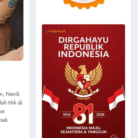
n, Nanik
h titik di
ke
usak