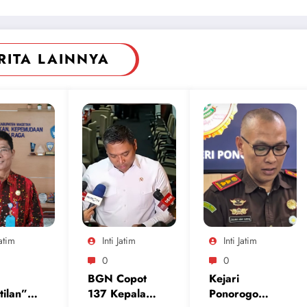
RITA LAINNYA
Jatim
Inti Jatim
Inti Jatim
0
0
BGN Copot
Kejari
tilan”
137 Kepala
Ponorogo