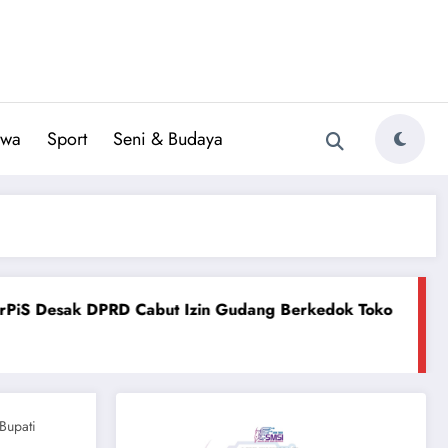
iwa
Sport
Seni & Budaya
 Cabut Izin Gudang Berkedok Toko
PW Ansor Jatim Des
July 3, 2026
Bupati