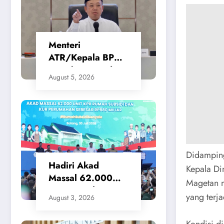
Menteri
ATR/Kepala BPN
Tetapkan Standar
August 5, 2026
Waktu Layanan
untuk Pengukuran
Tanah dan
Peralihan Hak
​Didampin
Hadiri Akad
Kepala Di
Massal 62.000
Magetan m
KPR Rumah
yang terja
August 3, 2026
Subsidi, Menteri
Nusron: Legalitas
​Kondisi 