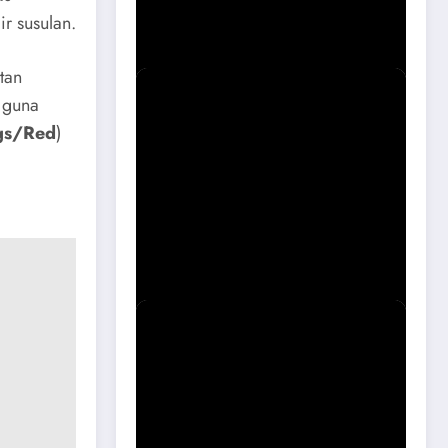
Magetan Soal Puskesmas Sukomoro
r susulan.
Viral
tan
 guna
gs/Red
)
Sidak Bangli Maospati, Berpotensi
Dibongkar