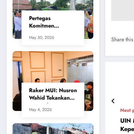
Pertegas
Komitmen
Penataan Kota,
May 30, 2026
Share this
SMSI Apresiasi
Gerak Cepat
Walikota Cilegon
​Raker MUI: Nusron
Wahid Tekankan
Keseimbangan
May 4, 2026
Next 
Sistem
UIN 
Penanggulangan
Bencana
Kepe