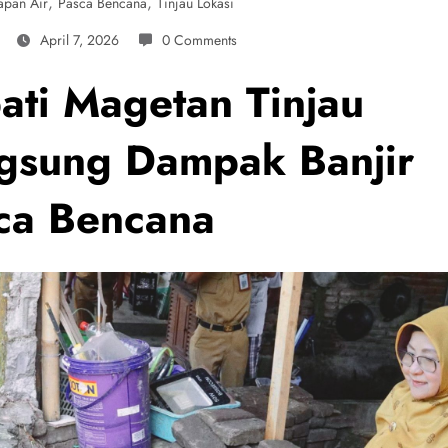
,
,
apan Air
Pasca Bencana
Tinjau Lokasi
April 7, 2026
0 Comments
ati Magetan Tinjau
gsung Dampak Banjir
ca Bencana