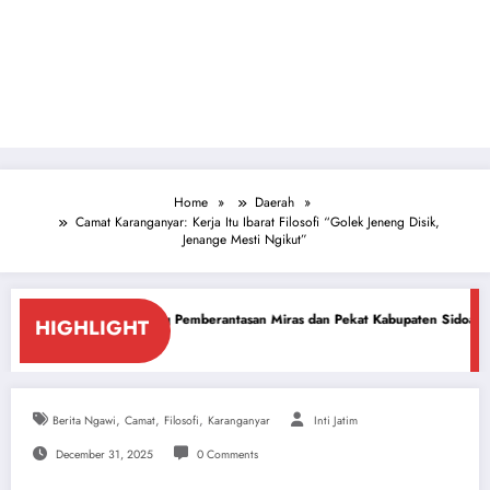
Home
Daerah
Camat Karanganyar: Kerja Itu Ibarat Filosofi “Golek Jeneng Disik,
Jenange Mesti Ngikut”
ung Pemberantasan Miras dan Pekat Kabupaten Sidoarjo
Sidoarjo Darurat
HIGHLIGHT
26
July 18, 2026
,
,
,
Berita Ngawi
Camat
Filosofi
Karanganyar
Inti Jatim
December 31, 2025
0 Comments