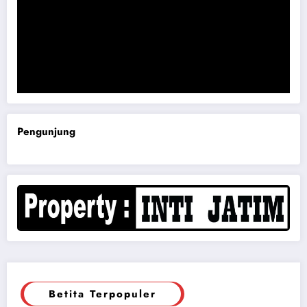
Komisi B DPRD Magetan Minta RDP Kaitan Job Fair 2025
Pengunjung
Betita Terpopuler