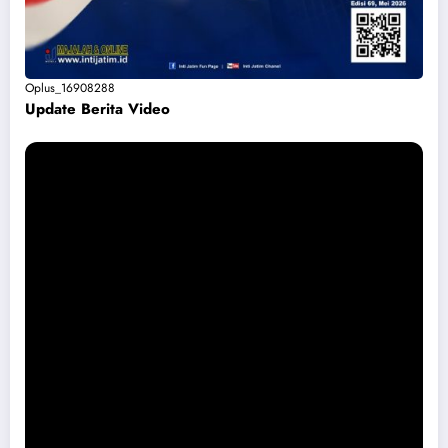
Oplus_16908288
Update Berita Vide
o