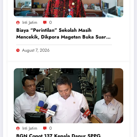
Inti Jatim
0
Biaya “Perintilan” Sekolah Masih
Mencekik, Dikpora Magetan Buka Suara
Soal Polemik Seragam dan Modul
August 7, 2026
Inti Jatim
0
BGN Copot 137 Kepala Dapur SPPG,