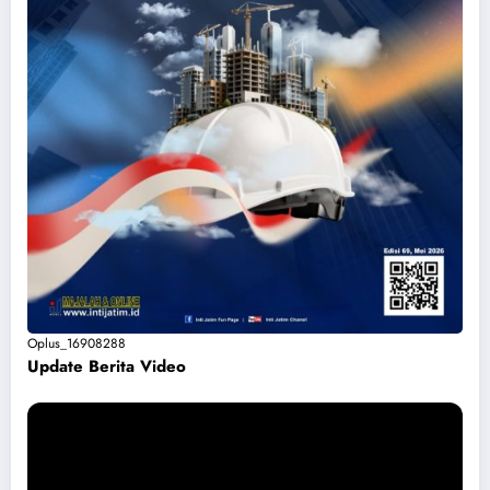
Oplus_16908288
Update Berita Vide
o