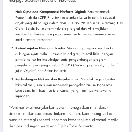
menjaga ekosistem media di Indonesia:
Hak Cipta dan Kompensasi Platform Digital:
Pers mendesak
Pemerintah dan DPR RI untuk menetapkan karya jurnalistik sebagai
objek yang dilindungi dalam revisi UU No. 28 Tahun 2014 tentang Hak
Cipta. Selain itu, platform teknologi digital dan AI diwajibkan
memberikan kompensasi proporsional serta mencantumkan sumber
media secara transparan.
Keberlanjutan Ekonomi Media:
Mendorong negara memberikan
dukungan nyata melalui infrastruktur digital, insentif fiskal dengan
prinsip no tax for knowledge, serta pengembangan program
penyehatan pers yang disebut BEJO’S (Bertanggung Jawab, Edukatif,
Jujur, Objektif, dan Sehat Industri).
​Perlindungan Hukum dan Keselamatan:
Menolak segala bentuk
kriminalisasi jurnalis dan mendesak penegakan hukum tegas atas
kekerasan, intimidasi, serta ancaman yang menimpa wartawan di
lapangan.
​“Pers nasional menjalankan peran menegakkan nilai dasar
demokrasi dan supremasi hukum. Namun, kami menghadapi
masalah strategis seperti ancaman keberlanjutan ekonomi media
dan perlindungan wartawan,” jelas Totok Suryanto.