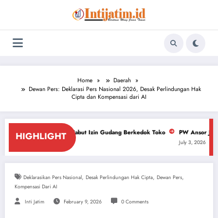
Skip
to
content
Home
Daerah
Dewan Pers: Deklarasi Pers Nasional 2026, Desak Perlindungan Hak
Cipta dan Kompensasi dari AI
 DPRD Cabut Izin Gudang Berkedok Toko
PW Ansor Jatim Desak Polda Bongk
HIGHLIGHT
July 3, 2026
,
,
,
Deklarasikan Pers Nasional
Desak Perlindungan Hak Cipta
Dewan Pers
Kompensasi Dari AI
Inti Jatim
February 9, 2026
0 Comments