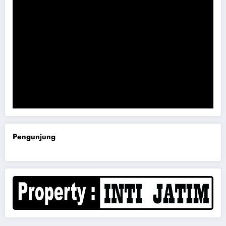
Komisi B DPRD Magetan Minta RDP Kaitan Job Fair 2025
Pengunjung