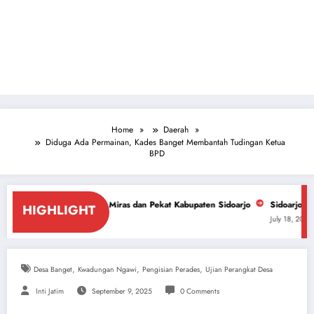
Home
Daerah
Diduga Ada Permainan, Kades Banget Membantah Tudingan Ketua
BPD
an Miras dan Pekat Kabupaten Sidoarjo
Sidoarjo Darurat Miras dan Nark
HIGHLIGHT
July 18, 2026
,
,
,
Desa Banget
Kwadungan Ngawi
Pengisian Perades
Ujian Perangkat Desa
Inti Jatim
September 9, 2025
0 Comments