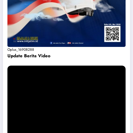
Oplus_16908288
Update Berita Vide
o