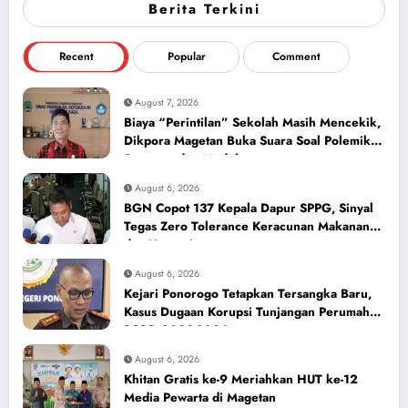
Berita Terkini
Recent
Popular
Comment
August 7, 2026
Biaya “Perintilan” Sekolah Masih Mencekik,
Dikpora Magetan Buka Suara Soal Polemik
Seragam dan Modul
August 6, 2026
BGN Copot 137 Kepala Dapur SPPG, Sinyal
Tegas Zero Tolerance Keracunan Makanan
dan Korupsi
August 6, 2026
Kejari Ponorogo Tetapkan Tersangka Baru,
Kasus Dugaan Korupsi Tunjangan Perumahan
DPRD 2023-2026
August 6, 2026
Khitan Gratis ke-9 Meriahkan HUT ke-12
Media Pewarta di Magetan