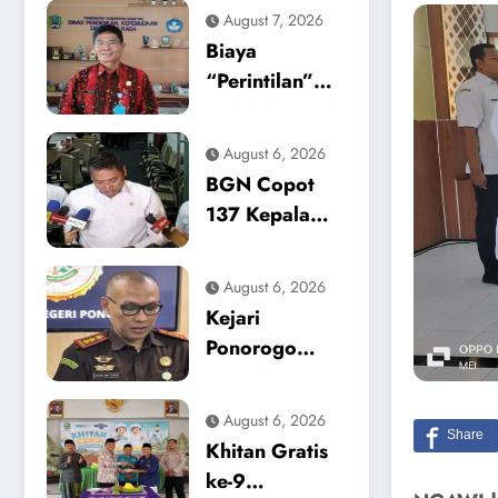
August 7, 2026
Biaya
“Perintilan”
Sekolah Masih
Mencekik,
August 6, 2026
Dikpora
BGN Copot
Magetan Buka
137 Kepala
Suara Soal
Dapur SPPG,
Polemik
Sinyal Tegas
August 6, 2026
Seragam dan
Zero Tolerance
Kejari
Modul
Keracunan
Ponorogo
Makanan dan
Tetapkan
Korupsi
Tersangka
August 6, 2026
Baru, Kasus
Khitan Gratis
Dugaan
ke-9