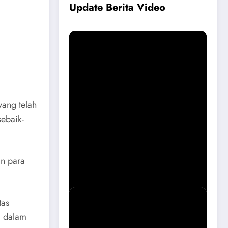
Update Berita Vide
o
yang telah
ebaik-
Permohonan Maaf dari Pemkab
Magetan Soal Puskesmas Sukomoro
an para
Viral
tas
a dalam