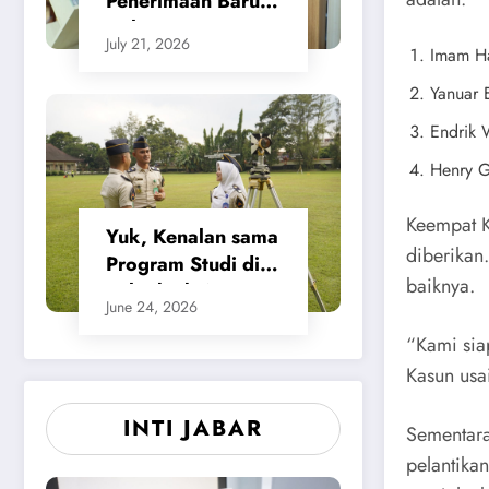
Penerimaan Baru,
Calon Taruna/i
July 21, 2026
Politeknik Agraria
Imam Ha
STPN Ikuti Seleksi
Yanuar 
Lanjutan
Endrik 
Henry G
Keempat K
Yuk, Kenalan sama
diberikan
Program Studi di
baiknya.
Politeknik Agraria
June 24, 2026
STPN
“Kami sia
Kasun usai
INTI JABAR
Sementara
pelantika