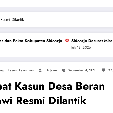
esmi Dilantik
ten Sidoarjo
Sidoarjo Darurat Miras dan Narkoba, Fo
July 18, 2026
,
,
awi
Kasun
Lelantikan
Inti Jatim
September 4, 2025
0 
at Kasun Desa Beran
wi Resmi Dilantik