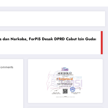
rPiS Desak DPRD Cabut Izin Gudang Berkedok Toko
PW 
July 
Comments