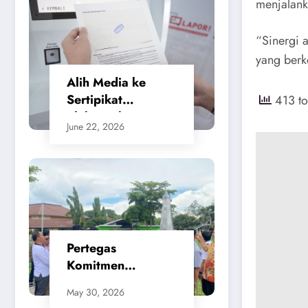
menjalank
“Sinergi 
yang berk
Alih Media ke
Sertipikat
413 to
Elektronik,
June 22, 2026
Masyarakat
Merasa Jauh Lebih
Praktis dan
Berikan Rasa
Aman
Pertegas
Komitmen
Penataan Kota,
May 30, 2026
SMSI Apresiasi