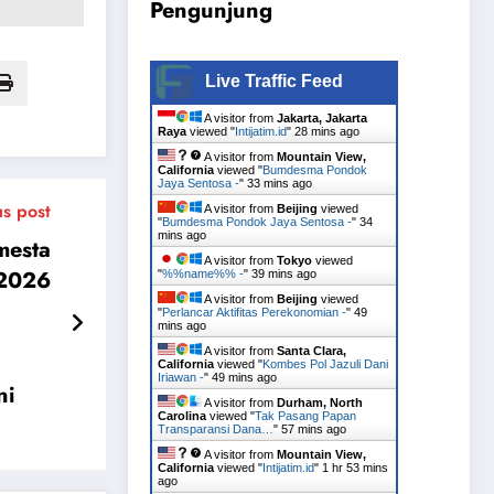
Pengunjung
Live Traffic Feed
A visitor from
Jakarta, Jakarta
Raya
viewed "
Intijatim.id
"
28 mins ago
A visitor from
Mountain View,
California
viewed "
Bumdesma Pondok
Jaya Sentosa -
"
33 mins ago
us post
A visitor from
Beijing
viewed
"
Bumdesma Pondok Jaya Sentosa -
"
34
mins ago
mesta
A visitor from
Tokyo
viewed
 2026
"
%%name%% -
"
39 mins ago
A visitor from
Beijing
viewed
"
Perlancar Aktifitas Perekonomian -
"
49
mins ago
A visitor from
Santa Clara,
California
viewed "
Kombes Pol Jazuli Dani
Iriawan -
"
49 mins ago
ni
A visitor from
Durham, North
Carolina
viewed "
Tak Pasang Papan
Transparansi Dana…
"
57 mins ago
A visitor from
Mountain View,
California
viewed "
Intijatim.id
"
1 hr 53 mins
ago