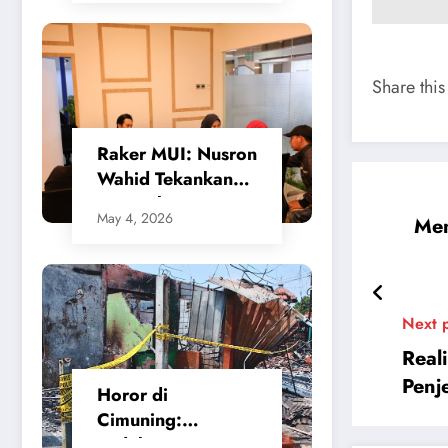
Gerak Cepat
Walikota Cilegon
Share this
​Raker MUI: Nusron
Wahid Tekankan
Keseimbangan
May 4, 2026
Men
Sistem
Penanggulangan
Bencana
Next 
Real
Penj
Horor di
Cimuning:
Ledakan SPBE