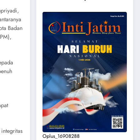
priyadi,
antaranya
ota Badan
LPM),
epada
penuh
apat
integritas
Oplus_16908288