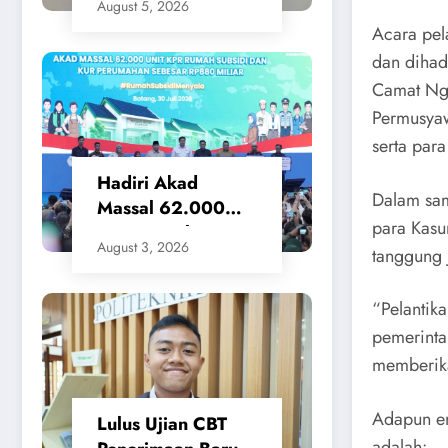
August 5, 2026
Waktu Layanan
Acara pel
untuk Pengukuran
dan dihad
Tanah dan
Camat Nga
Peralihan Hak
Permusya
serta par
Hadiri Akad
Dalam sa
Massal 62.000
para Kasu
KPR Rumah
August 3, 2026
tanggung 
Subsidi, Menteri
Nusron: Legalitas
Tanah Beri
“Pelantik
Kepastian bagi
pemerinta
Masyarakat
memberika
Adapun em
Lulus Ujian CBT
adalah: