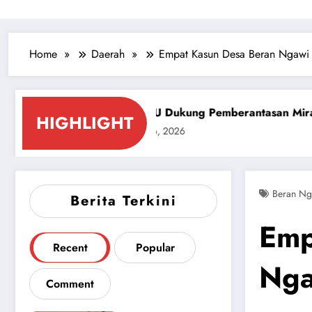
Home
Daerah
Empat Kasun Desa Beran Ngawi R
PCNU Dukung Pemberantasan Miras dan Pekat Kabupa
HIGHLIGHT
July 26, 2026
Beran Ng
Berita Terkini
Emp
Recent
Popular
Nga
Comment