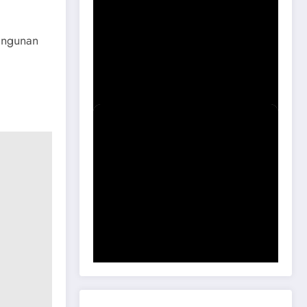
angunan
Sidak Bangli Maospati, Berpotensi
Dibongkar
Komisi B DPRD Magetan Minta RDP
Kaitan Job Fair 2025