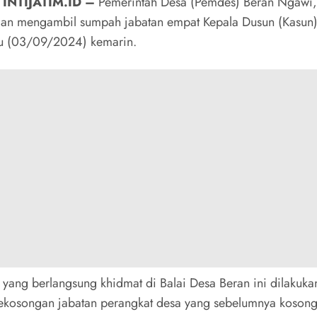
 INTIJATIM.ID –
Pemerintah Desa (Pemdes) Beran Ngawi,
dan mengambil sumpah jabatan empat Kepala Dusun (Kasun)
u (03/09/2024) kemarin.
n yang berlangsung khidmat di Balai Desa Beran ini dilakuka
ekosongan jabatan perangkat desa yang sebelumnya kosong