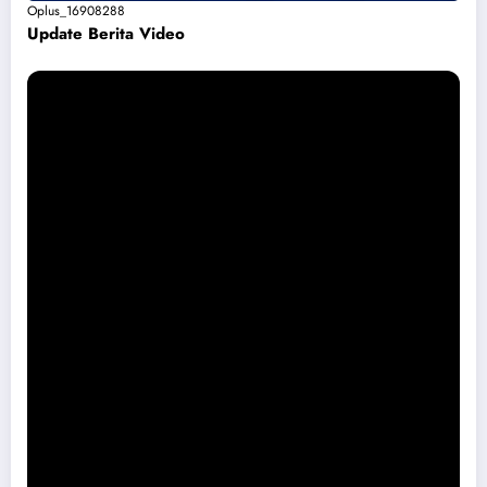
Oplus_16908288
Update Berita Vide
o
Permohonan Maaf dari Pemkab Magetan Soal Puskesmas Sukomoro
Viral