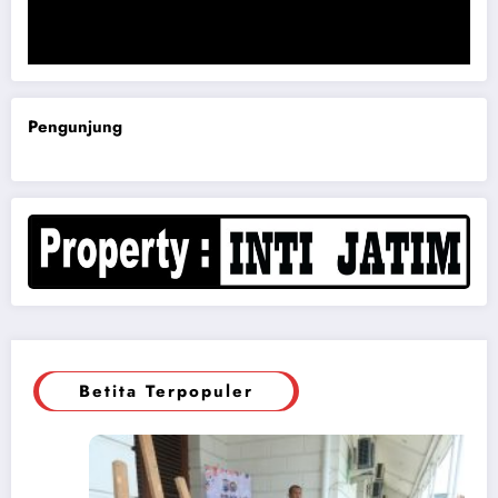
Komisi B DPRD Magetan Minta RDP Kaitan Job Fair 2025
Pengunjung
Betita Terpopuler