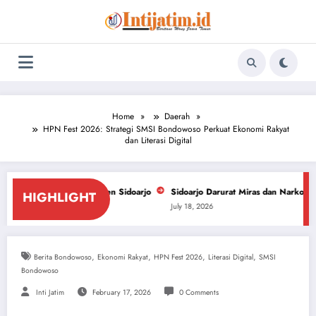
Skip
to
content
Home
Daerah
HPN Fest 2026: Strategi SMSI Bondowoso Perkuat Ekonomi Rakyat
dan Literasi Digital
bupaten Sidoarjo
Sidoarjo Darurat Miras dan Narkoba, ForPiS Desak DPRD
HIGHLIGHT
July 18, 2026
,
,
,
,
Berita Bondowoso
Ekonomi Rakyat
HPN Fest 2026
Literasi Digital
SMSI
Bondowoso
Inti Jatim
February 17, 2026
0 Comments