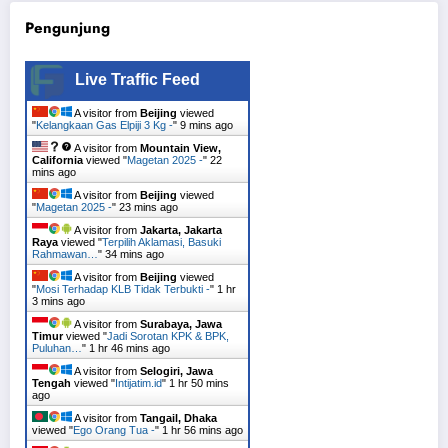
Pengunjung
Live Traffic Feed
A visitor from
Beijing
viewed
"
Kelangkaan Gas Elpiji 3 Kg -
"
9 mins ago
A visitor from
Mountain View,
California
viewed "
Magetan 2025 -
"
22
mins ago
A visitor from
Beijing
viewed
"
Magetan 2025 -
"
23 mins ago
A visitor from
Jakarta, Jakarta
Raya
viewed "
Terpilih Aklamasi, Basuki
Rahmawan…
"
34 mins ago
A visitor from
Beijing
viewed
"
Mosi Terhadap KLB Tidak Terbukti -
"
1 hr
3 mins ago
A visitor from
Surabaya, Jawa
Timur
viewed "
Jadi Sorotan KPK & BPK,
Puluhan…
"
1 hr 46 mins ago
A visitor from
Selogiri, Jawa
Tengah
viewed "
Intijatim.id
"
1 hr 50 mins
ago
A visitor from
Tangail, Dhaka
viewed "
Ego Orang Tua -
"
1 hr 56 mins ago