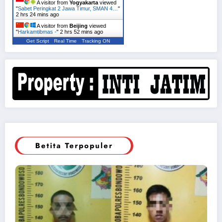
A visitor from
Yogyakarta
viewed
"
Sabet Peringkat 2 Jawa Timur, SMAN 4…
"
2 hrs 24 mins ago
A visitor from
Beijing
viewed
"
Harkamtibmas -
"
2 hrs 52 mins ago
Get Script
Real Time
Tracking ON
Betita Terpopuler