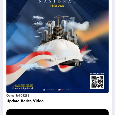
Oplus_16908288
Update Berita Vide
o