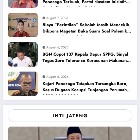
Ponorogo Terkuak, Partai Nasdem Inisiatif
Kembalikan Uang Rp 748 Juta
August 7, 2026
Biaya “Perintilan” Sekolah Masih Mencekik,
Dikpora Magetan Buka Suara Soal Polemik
Seragam dan Modul
August 6, 2026
BGN Copot 137 Kepala Dapur SPPG, Sinyal
Tegas Zero Tolerance Keracunan Makanan
dan Korupsi
August 6, 2026
Kejari Ponorogo Tetapkan Tersangka Baru,
Kasus Dugaan Korupsi Tunjangan Perumahan
DPRD 2023-2026
INTI JATENG