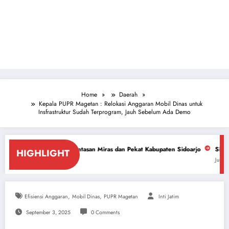
Home
Daerah
Kepala PUPR Magetan : Relokasi Anggaran Mobil Dinas untuk
Insfrastruktur Sudah Terprogram, Jauh Sebelum Ada Demo
antasan Miras dan Pekat Kabupaten Sidoarjo
Sidoarjo Darurat Miras dan
HIGHLIGHT
July 18, 2026
,
,
Efisiensi Anggaran
Mobil Dinas
PUPR Magetan
Inti Jatim
September 3, 2025
0 Comments