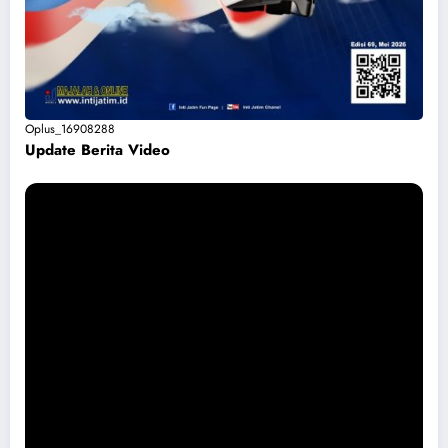
Oplus_16908288
Update Berita Vide
o