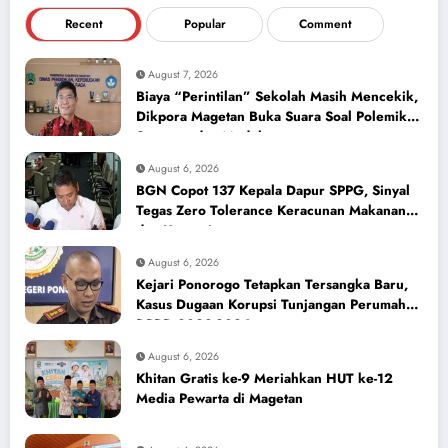
Recent
Popular
Comment
August 7, 2026
Biaya “Perintilan” Sekolah Masih Mencekik,
Dikpora Magetan Buka Suara Soal Polemik
Seragam dan Modul
August 6, 2026
BGN Copot 137 Kepala Dapur SPPG, Sinyal
Tegas Zero Tolerance Keracunan Makanan
dan Korupsi
August 6, 2026
Kejari Ponorogo Tetapkan Tersangka Baru,
Kasus Dugaan Korupsi Tunjangan Perumahan
DPRD 2023-2026
August 6, 2026
Khitan Gratis ke-9 Meriahkan HUT ke-12
Media Pewarta di Magetan