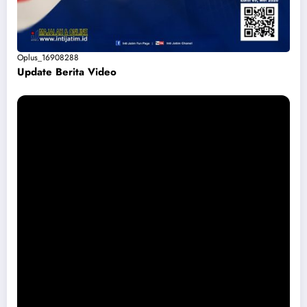
Oplus_16908288
Update Berita Vide
o
Permohonan Maaf dari Pemkab Magetan Soal Puskesmas Sukomoro