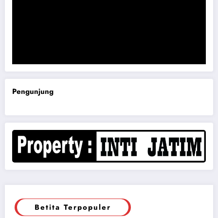
Komisi B DPRD Magetan Minta RDP Kaitan Job Fair 2025
Pengunjung
Betita Terpopuler