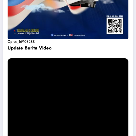
Oplus_16908288
Update Berita Vide
o