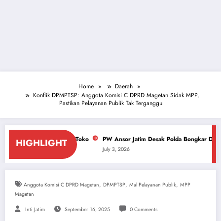
Home
Daerah
Konflik DPMPTSP: Anggota Komisi C DPRD Magetan Sidak MPP,
Pastikan Pelayanan Publik Tak Terganggu
Berkedok Toko
PW Ansor Jatim Desak Polda Bongkar Dalang Tambang Ilegal
HIGHLIGHT
July 3, 2026
,
,
,
Anggota Komisi C DPRD Magetan
DPMPTSP
Mal Pelayanan Publik
MPP
Magetan
Inti Jatim
September 16, 2025
0 Comments