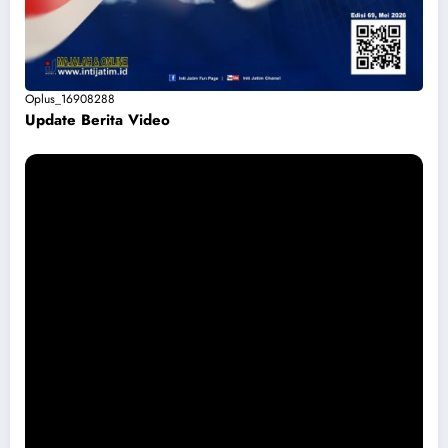
Oplus_16908288
Update Berita Vide
o