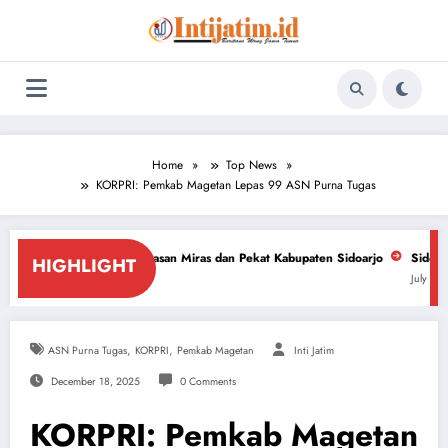
Skip
to
content
Home
Top News
KORPRI: Pemkab Magetan Lepas 99 ASN Purna Tugas
rantasan Miras dan Pekat Kabupaten Sidoarjo
Sidoarjo Darurat Miras d
HIGHLIGHT
July 18, 2026
,
,
ASN Purna Tugas
KORPRI
Pemkab Magetan
Inti Jatim
December 18, 2025
0 Comments
KORPRI: Pemkab Magetan