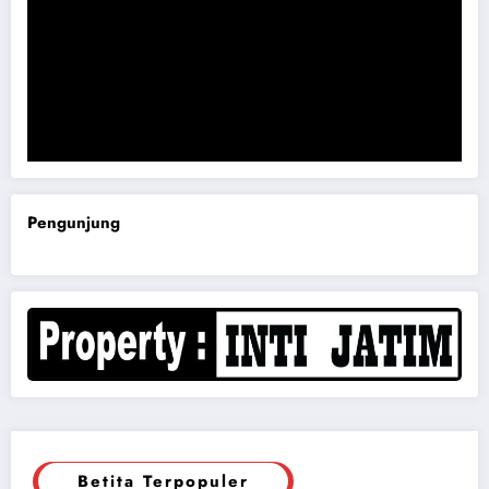
Komisi B DPRD Magetan Minta RDP Kaitan Job Fair 2025
Pengunjung
Betita Terpopuler