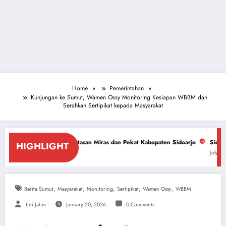
Home
Pemerintahan
Kunjungan ke Sumut, Wamen Ossy Monitoring Kesiapan WBBM dan
Serahkan Sertipikat kepada Masyarakat
antasan Miras dan Pekat Kabupaten Sidoarjo
Sidoarjo Darurat Miras dan
HIGHLIGHT
July 18, 2026
,
,
,
,
,
Berita Sumut
Masyarakat
Monitoring
Sertipikat
Wamen Ossy
WBBM
Inti Jatim
January 20, 2026
0 Comments