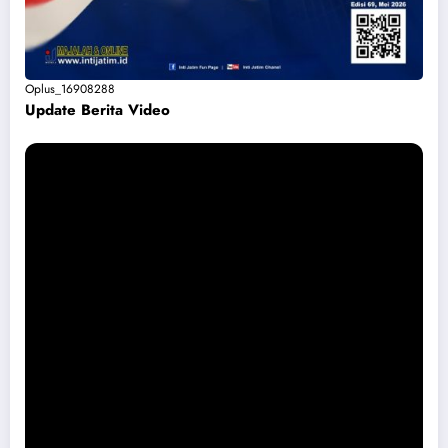
Oplus_16908288
Update Berita Vide
o