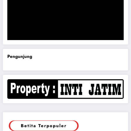
Komisi B DPRD Magetan Minta RDP Kaitan Job Fair 2025
Pengunjung
Betita Terpopuler