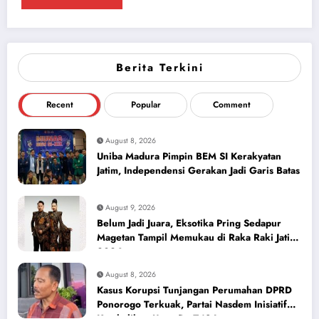
Berita Terkini
Recent
Popular
Comment
August 8, 2026
Uniba Madura Pimpin BEM SI Kerakyatan
Jatim, Independensi Gerakan Jadi Garis Batas
August 9, 2026
Belum Jadi Juara, Eksotika Pring Sedapur
Magetan Tampil Memukau di Raka Raki Jatim
2026
August 8, 2026
Kasus Korupsi Tunjangan Perumahan DPRD
Ponorogo Terkuak, Partai Nasdem Inisiatif
Kembalikan Uang Rp 748 Juta