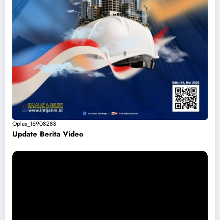
Oplus_16908288
Update Berita Vide
o