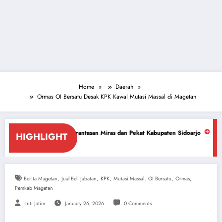
Home
Daerah
Ormas OI Bersatu Desak KPK Kawal Mutasi Massal di Magetan
mberantasan Miras dan Pekat Kabupaten Sidoarjo
Sidoarjo Darurat Miras
HIGHLIGHT
July 18, 2026
,
,
,
,
,
,
Berita Magetan
Jual Beli Jabatan
KPK
Mutasi Massal
OI Bersatu
Ormas
Pemkab Magetan
Inti Jatim
January 26, 2026
0 Comments