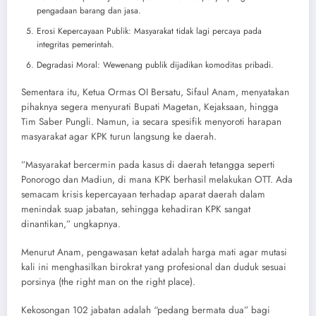
pengadaan barang dan jasa.
Erosi Kepercayaan Publik: Masyarakat tidak lagi percaya pada
integritas pemerintah.
Degradasi Moral: Wewenang publik dijadikan komoditas pribadi.
Sementara itu, ​Ketua Ormas OI Bersatu, Sifaul Anam, menyatakan
pihaknya segera menyurati Bupati Magetan, Kejaksaan, hingga
Tim Saber Pungli. Namun, ia secara spesifik menyoroti harapan
masyarakat agar KPK turun langsung ke daerah.
​”Masyarakat bercermin pada kasus di daerah tetangga seperti
Ponorogo dan Madiun, di mana KPK berhasil melakukan OTT. Ada
semacam krisis kepercayaan terhadap aparat daerah dalam
menindak suap jabatan, sehingga kehadiran KPK sangat
dinantikan,” ungkapnya.
​Menurut Anam, pengawasan ketat adalah harga mati agar mutasi
kali ini menghasilkan birokrat yang profesional dan duduk sesuai
porsinya (the right man on the right place).
​Kekosongan 102 jabatan adalah “pedang bermata dua” bagi