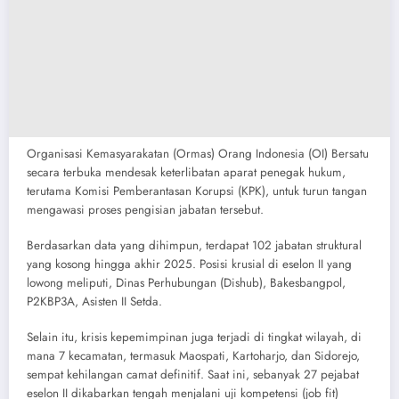
​Organisasi Kemasyarakatan (Ormas) Orang Indonesia (OI) Bersatu
secara terbuka mendesak keterlibatan aparat penegak hukum,
terutama Komisi Pemberantasan Korupsi (KPK), untuk turun tangan
mengawasi proses pengisian jabatan tersebut.
​Berdasarkan data yang dihimpun, terdapat 102 jabatan struktural
yang kosong hingga akhir 2025. Posisi krusial di eselon II yang
lowong meliputi, Dinas Perhubungan (Dishub), Bakesbangpol, ​
P2KBP3A, Asisten II Setda.
​Selain itu, krisis kepemimpinan juga terjadi di tingkat wilayah, di
mana 7 kecamatan, termasuk Maospati, Kartoharjo, dan Sidorejo,
sempat kehilangan camat definitif. Saat ini, sebanyak 27 pejabat
eselon II dikabarkan tengah menjalani uji kompetensi (job fit)