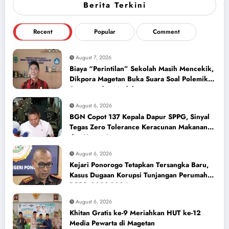
Berita Terkini
Recent
Popular
Comment
August 7, 2026
Biaya “Perintilan” Sekolah Masih Mencekik,
Dikpora Magetan Buka Suara Soal Polemik
Seragam dan Modul
August 6, 2026
BGN Copot 137 Kepala Dapur SPPG, Sinyal
Tegas Zero Tolerance Keracunan Makanan
dan Korupsi
August 6, 2026
Kejari Ponorogo Tetapkan Tersangka Baru,
Kasus Dugaan Korupsi Tunjangan Perumahan
DPRD 2023-2026
August 6, 2026
Khitan Gratis ke-9 Meriahkan HUT ke-12
Media Pewarta di Magetan