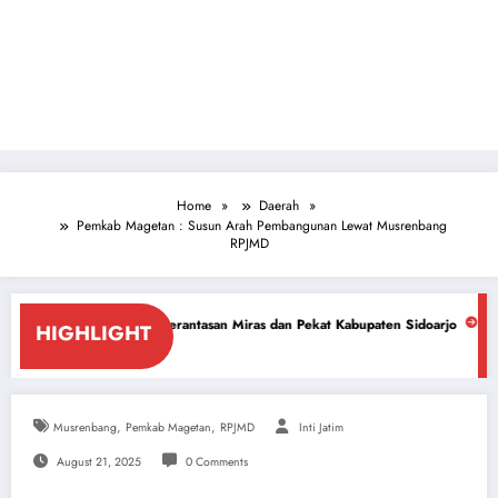
Home
Daerah
Pemkab Magetan : Susun Arah Pembangunan Lewat Musrenbang
RPJMD
mberantasan Miras dan Pekat Kabupaten Sidoarjo
Sidoarjo Darurat Miras
HIGHLIGHT
July 18, 2026
,
,
Musrenbang
Pemkab Magetan
RPJMD
Inti Jatim
August 21, 2025
0 Comments