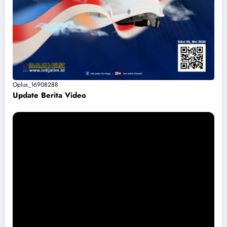
Oplus_16908288
Update Berita Vide
o