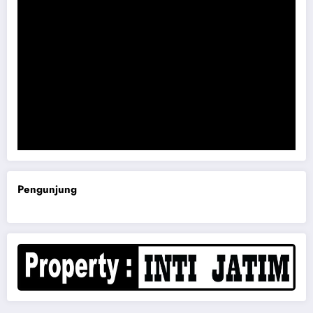
Komisi B DPRD Magetan Minta RDP Kaitan Job Fair 2025
Pengunjung