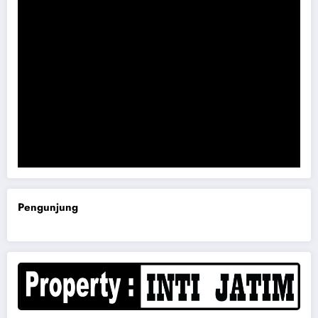
Komisi B DPRD Magetan Minta RDP Kaitan Job Fair 2025
Pengunjung