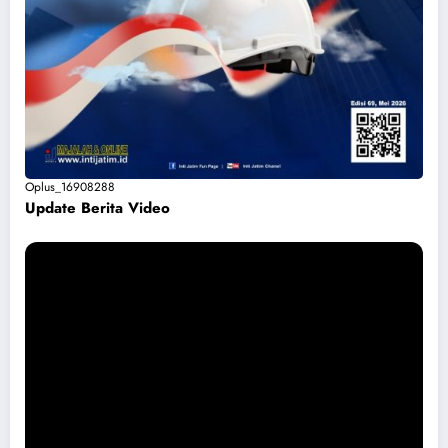
Oplus_16908288
Update Berita Vide
o