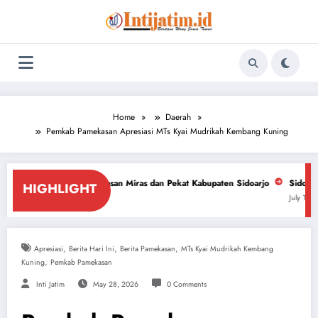
Skip
to
content
Home
Daerah
Pemkab Pamekasan Apresiasi MTs Kyai Mudrikah Kembang Kuning
ntasan Miras dan Pekat Kabupaten Sidoarjo
Sidoarjo Darurat Miras dan 
HIGHLIGHT
July 18, 2026
,
,
,
Apresiasi
Berita Hari Ini
Berita Pamekasan
MTs Kyai Mudrikah Kembang
,
Kuning
Pemkab Pamekasan
Inti Jatim
May 28, 2026
0 Comments