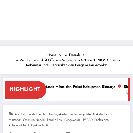
Home
Daerah
Pulihkan Martabat Officium Nobile, PERADI PROFESIONAL Desak
Reformasi Total Pendidikan dan Pengawasan Advokat
antasan Miras dan Pekat Kabupaten Sidoarjo
Sidoarjo Darurat Miras da
HIGHLIGHT
July 18, 2026
,
,
,
,
,
Advokat
Berita Hari Ini
Berita Jakarta
Berita Terupdate
Makelar Kasus
,
,
,
,
,
Martabat
Officium Nobile
Pendidikan
Pengawasan
PERADI Profesional
,
Reformasi Total
Update Berita