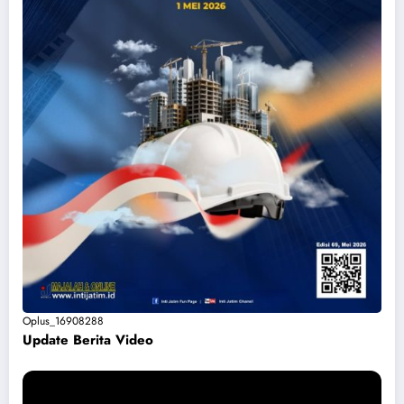
Oplus_16908288
Update Berita Vide
o