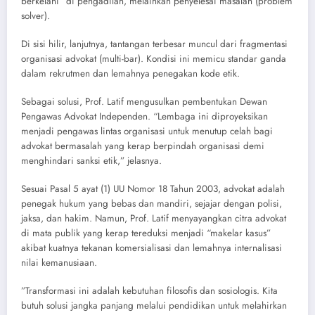
berkelahi” di pengadilan, melainkan penyelesai masalah (problem
solver).
​Di sisi hilir, lanjutnya, tantangan terbesar muncul dari fragmentasi
organisasi advokat (multi-bar). Kondisi ini memicu standar ganda
dalam rekrutmen dan lemahnya penegakan kode etik.
​Sebagai solusi, Prof. Latif mengusulkan pembentukan Dewan
Pengawas Advokat Independen. “Lembaga ini diproyeksikan
menjadi pengawas lintas organisasi untuk menutup celah bagi
advokat bermasalah yang kerap berpindah organisasi demi
menghindari sanksi etik,” jelasnya.
​Sesuai Pasal 5 ayat (1) UU Nomor 18 Tahun 2003, advokat adalah
penegak hukum yang bebas dan mandiri, sejajar dengan polisi,
jaksa, dan hakim. Namun, Prof. Latif menyayangkan citra advokat
di mata publik yang kerap tereduksi menjadi “makelar kasus”
akibat kuatnya tekanan komersialisasi dan lemahnya internalisasi
nilai kemanusiaan.
​”Transformasi ini adalah kebutuhan filosofis dan sosiologis. Kita
butuh solusi jangka panjang melalui pendidikan untuk melahirkan